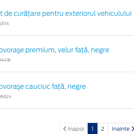
it de curățare pentru exteriorul vehiculului
53114
ovoraşe premium, velur faţă, negre
94418
ovoraşe cauciuc faţă, negre
96924
Inapoi
1
2
Inainte