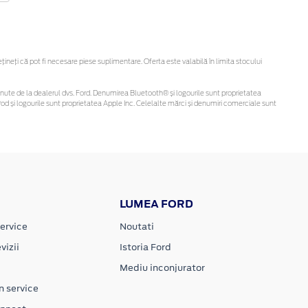
eți că pot fi necesare piese suplimentare. Oferta este valabilă în limita stocului
i obținute de la dealerul dvs. Ford. Denumirea Bluetooth® și logourile sunt proprietatea
d și logourile sunt proprietatea Apple Inc. Celelalte mărci și denumiri comerciale sunt
LUMEA FORD
ervice
Noutati
vizii
Istoria Ford
Mediu inconjurator
n service