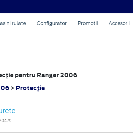
asini rulate
Configurator
Promotii
Accesorii
tecţie pentru Ranger 2006
006
>
Protecţie
urete
39479