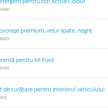
etergent pentru roți Active Colour
54500
ovoraşe premium, velur spate, negre
96923
eantă pentru kit Ford
37333
it de curățare pentru interiorul vehiculului
53112