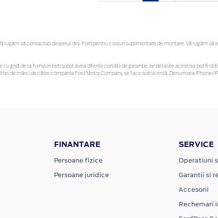
 rugăm să contactaţi dealerul dvs. Ford pentru costuri suplimentare de montare. Vă rugăm să rețin
 cu grijă de la furnizori terți și pot avea diferite condiții de garanție, iar detaliile acestora pot f
or astfel de mărci de către compania Ford Motor Company se face sub licență. Denumirea iPhone/iPo
FINANTARE
SERVICE
Persoane fizice
Operatiuni s
Persoane juridice
Garantii si re
Accesorii
Rechemari i