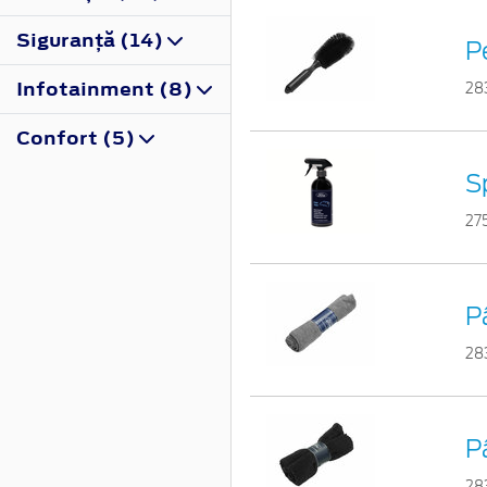
Siguranţă (14)
Pe
Infotainment (8)
28
Confort (5)
S
27
P
28
P
28