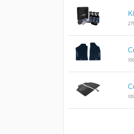
K
27
C
10
C
10