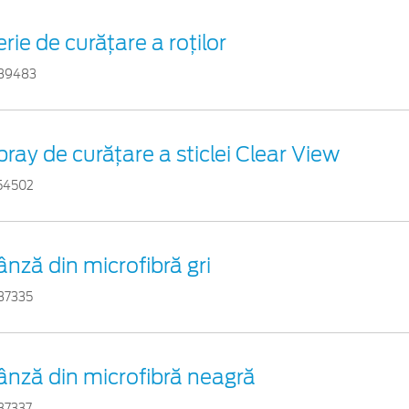
rie de curățare a roților
39483
pray de curățare a sticlei Clear View
54502
ânză din microfibră gri
37335
ânză din microfibră neagră
37337