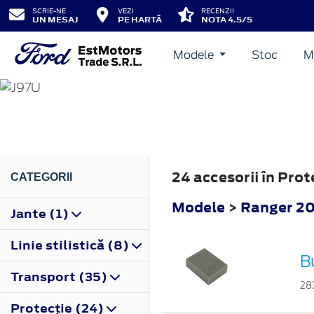
SCRIE-NE
VEZI
RECENZII
UN MESAJ
PE HARTĂ
NOTA 4.5/5
Modele
Stoc
M
RANGER
2006
24 accesorii în Pro
CATEGORII
Modele
>
Ranger 2
Jante (1)
Linie stilistică (8)
B
Transport (35)
28
Protecţie (24)