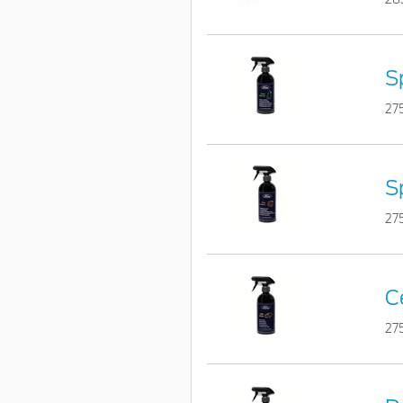
S
27
S
27
C
27