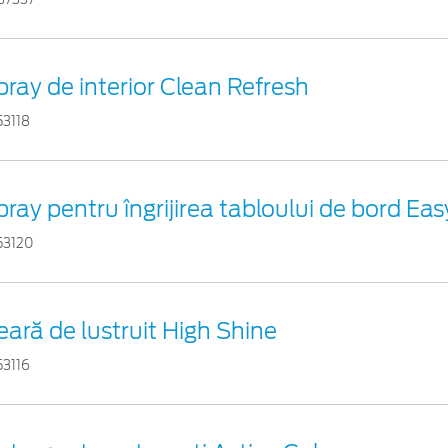
pray de interior Clean Refresh
53118
pray pentru îngrijirea tabloului de bord Ea
53120
eară de lustruit High Shine
53116