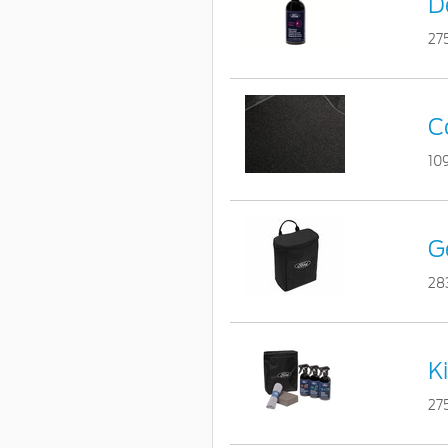
D
27
C
10
G
28
K
27