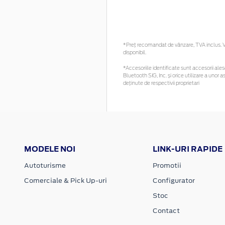
*Preţ recomandat de vânzare, TVA inclus. Vă
disponibil.
*Accesoriile identificate sunt accesorii alese
Bluetooth SIG, Inc. și orice utilizare a un
deținute de respectivii proprietari
MODELE NOI
LINK-URI RAPIDE
Autoturisme
Promotii
Comerciale & Pick Up-uri
Configurator
Stoc
Contact