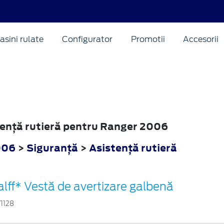
asini rulate
Configurator
Promotii
Accesorii
stenţă rutieră pentru Ranger 2006
006
>
Siguranţă
>
Asistenţă rutieră
alff* Vestă de avertizare galbenă
71128