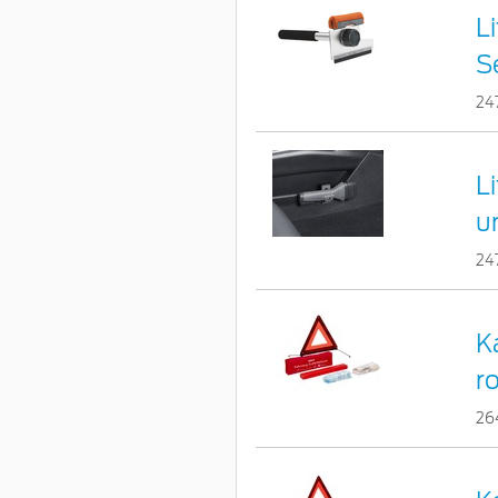
L
S
24
L
u
24
K
r
26