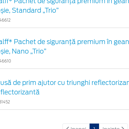
alff* Pachet de siguranţă premium în gean
oșie, Standard „Trio”
46612
alff* Pachet de siguranţă premium în gean
șie, Nano „Trio”
46610
rusă de prim ajutor cu triunghi reflectorizan
eflectorizantă
31452