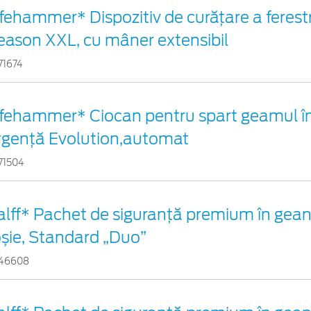
ifehammer* Dispozitiv de curățare a ferestr
eason XXL, cu mâner extensibil
71674
ifehammer* Ciocan pentru spart geamul în
rgenţă Evolution,automat
71504
alff* Pachet de siguranţă premium în gean
oșie, Standard „Duo”
46608