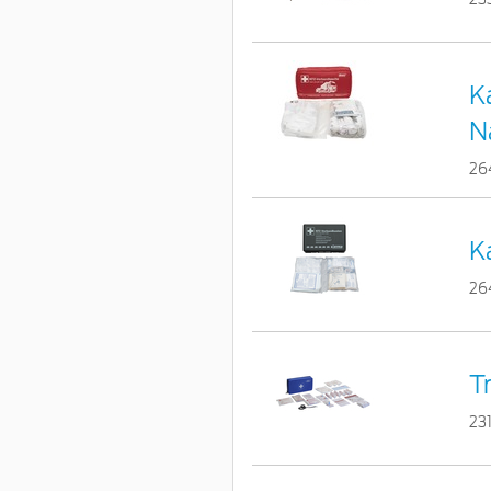
K
N
26
K
26
T
23