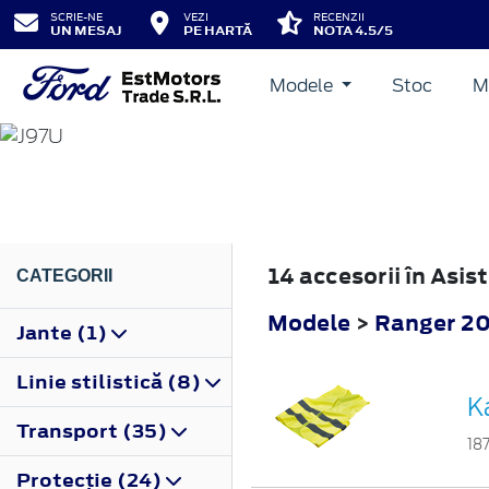
SCRIE-NE
VEZI
RECENZII
UN MESAJ
PE HARTĂ
NOTA 4.5/5
Modele
Stoc
M
RANGER
2006
14 accesorii în Asi
CATEGORII
Modele
>
Ranger 2
Jante (1)
Linie stilistică (8)
K
Transport (35)
18
Protecţie (24)