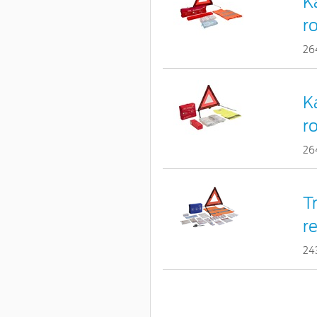
K
r
26
K
ro
26
T
r
24