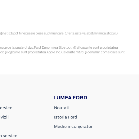
eți că pot fi necesare piese suplimentare. Oferta este valabilă în limita stocului
i obținute de la dealerul dvs. Ford. Denumirea Bluetooth® și logourile sunt proprietatea
d și logourile sunt proprietatea Apple Inc. Celelalte mărci și denumiri comerciale sunt
LUMEA FORD
ervice
Noutati
vizii
Istoria Ford
Mediu inconjurator
n service