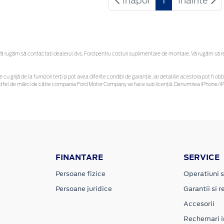
Inapoi
1
Inainte
 rugăm să contactaţi dealerul dvs. Ford pentru costuri suplimentare de montare. Vă rugăm să rețin
 cu grijă de la furnizori terți și pot avea diferite condiții de garanție, iar detaliile acestora pot f
or astfel de mărci de către compania Ford Motor Company se face sub licență. Denumirea iPhone/iPo
FINANTARE
SERVICE
Persoane fizice
Operatiuni s
Persoane juridice
Garantii si re
Accesorii
Rechemari i