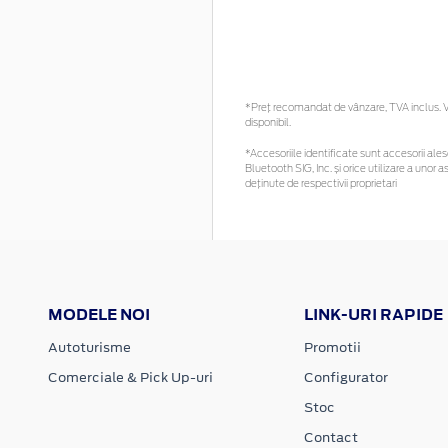
*Preţ recomandat de vânzare, TVA inclus. Vă
disponibil.
*Accesoriile identificate sunt accesorii alese
Bluetooth SIG, Inc. și orice utilizare a un
deținute de respectivii proprietari
MODELE NOI
LINK-URI RAPIDE
Autoturisme
Promotii
Comerciale & Pick Up-uri
Configurator
Stoc
Contact