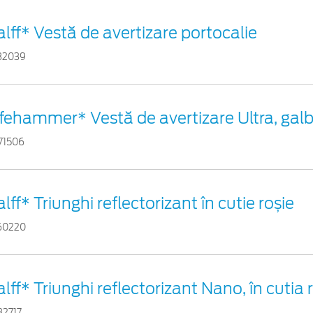
alff* Vestă de avertizare portocalie
82039
ifehammer* Vestă de avertizare Ultra, gal
71506
lff* Triunghi reflectorizant în cutie roșie
60220
lff* Triunghi reflectorizant Nano, în cutia 
32717