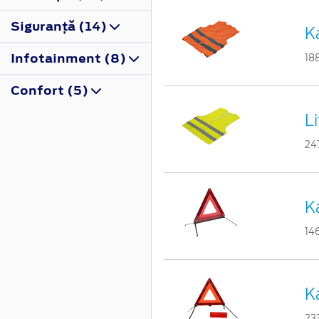
Siguranţă (14)
K
Infotainment (8)
18
Confort (5)
L
24
Ka
14
Ka
23