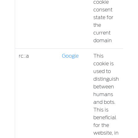
cookie
consent
state for
the
current
domain
rc::a
Google
This
Persi
cookie is
used to
distinguish
between
humans
and bots.
This is
beneficial
for the
website, in