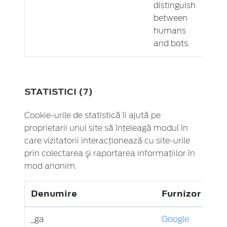
distinguish
between
humans
and bots.
STATISTICI (7)
Cookie-urile de statistică îi ajută pe
proprietarii unui site să înţeleagă modul în
care vizitatorii interacţionează cu site-urile
prin colectarea şi raportarea informaţiilor în
mod anonim.
Denumire
Furnizor
Sc
_ga
Google
Reg