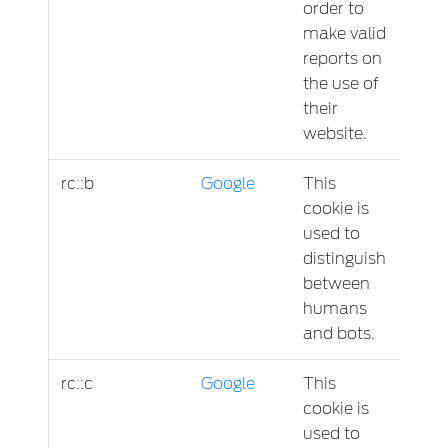
order to
make valid
reports on
the use of
their
website.
rc::b
Google
This
Sess
cookie is
used to
distinguish
between
humans
and bots.
rc::c
Google
This
Sess
cookie is
used to