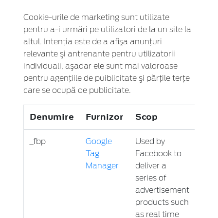
Cookie-urile de marketing sunt utilizate
pentru a-i urmări pe utilizatori de la un site la
altul. Intenţia este de a afişa anunţuri
relevante şi antrenante pentru utilizatorii
individuali, aşadar ele sunt mai valoroase
pentru agenţiile de puiblicitate şi părţile terţe
care se ocupă de publicitate.
Denumire
Furnizor
Scop
Exp
_fbp
Google
Used by
3 lun
Tag
Facebook to
Manager
deliver a
series of
advertisement
products such
as real time