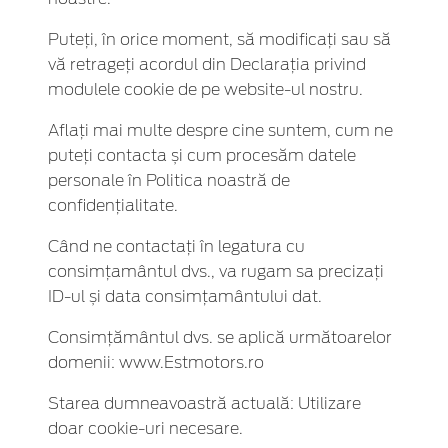
Puteți, în orice moment, să modificați sau să
vă retrageți acordul din Declarația privind
modulele cookie de pe website-ul nostru.
Aflați mai multe despre cine suntem, cum ne
puteți contacta și cum procesăm datele
personale în Politica noastră de
confidențialitate.
Când ne contactați în legatura cu
consimțamântul dvs., va rugam sa precizați
ID-ul și data consimțamântului dat.
Consimţământul dvs. se aplică următoarelor
domenii: www.Estmotors.ro
Starea dumneavoastră actuală: Utilizare
doar cookie-uri necesare.