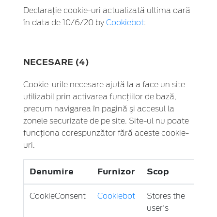
Declaraţie cookie-uri actualizată ultima oară
în data de 10/6/20 by
Cookiebot
:
NECESARE (4)
Cookie-urile necesare ajută la a face un site
utilizabil prin activarea funcţiilor de bază,
precum navigarea în pagină şi accesul la
zonele securizate de pe site. Site-ul nu poate
funcţiona corespunzător fără aceste cookie-
uri.
Denumire
Furnizor
Scop
Exp
CookieConsent
Cookiebot
Stores the
1 an
user's