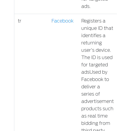
ads.
tr
Facebook
Registers a
Sess
unique ID that
identifies a
returning
user's device.
The ID is used
for targeted
adsUsed by
Facebook to
deliver a
series of
advertisement
products such
as real time
bidding from
third party