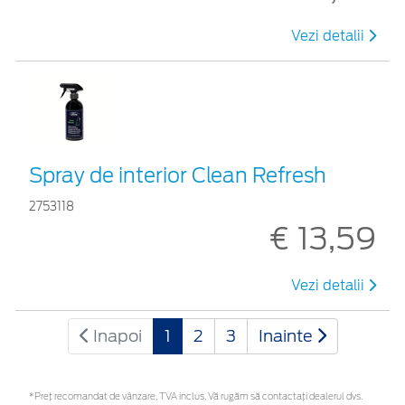
Vezi detalii
Spray de interior Clean Refresh
2753118
€ 13,59
Vezi detalii
Inapoi
1
2
3
Inainte
*Preţ recomandat de vânzare, TVA inclus. Vă rugăm să contactaţi dealerul dvs.