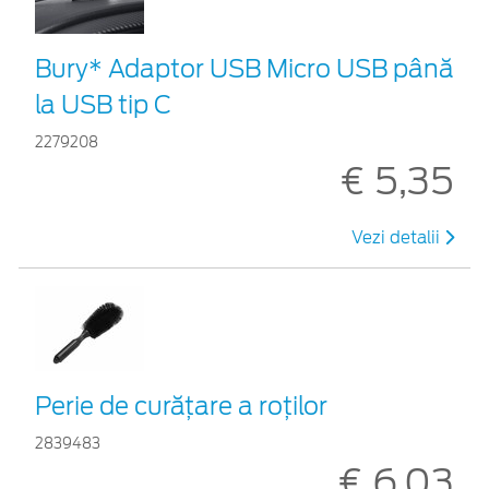
Bury* Adaptor USB Micro USB până
la USB tip C
2279208
€ 5,35
Vezi detalii
Perie de curățare a roților
2839483
€ 6,03