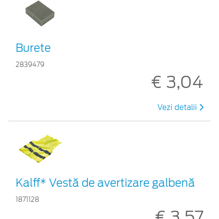
Burete
2839479
€ 3,04
Vezi detalii
Kalff* Vestă de avertizare galbenă
1871128
€ 3,57