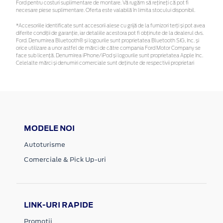
Ford pentru costuri suplimentare de montare. Vă rugăm să rețineți că pot fi
necesare piese suplimentare. Oferta este valabilă în limita stocului disponibil.
*Accesoriile identificate sunt accesorii alese cu grijă de la furnizori terți și pot avea
diferite condiții de garanție, iar detaliile acestora pot fi obținute de la dealerul dvs.
Ford. Denumirea Bluetooth® și logourile sunt proprietatea Bluetooth SIG, Inc. și
orice utilizare a unor astfel de mărci de către compania Ford Motor Company se
face sub licență. Denumirea iPhone/iPod și logourile sunt proprietatea Apple Inc.
Celelalte mărci și denumiri comerciale sunt deținute de respectivii proprietari
MODELE NOI
Autoturisme
Comerciale & Pick Up-uri
LINK-URI RAPIDE
Promotii