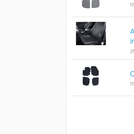
1
A
i
2
C
1