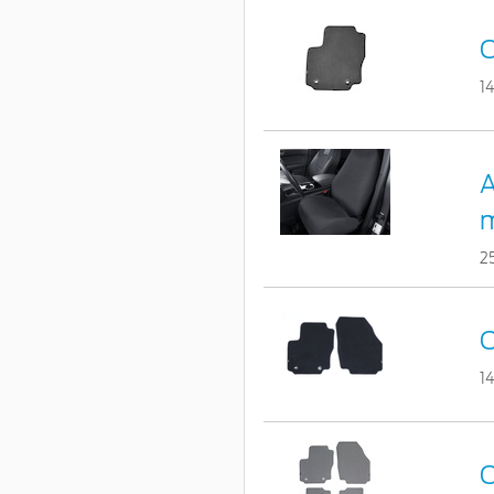
C
1
A
m
2
C
1
C