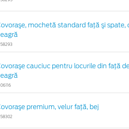
ovoraşe, mochetă standard faţă şi spate, 
eagră
458293
ovoraşe cauciuc pentru locurile din față d
eagră
806116
ovoraşe premium, velur faţă, bej
458302