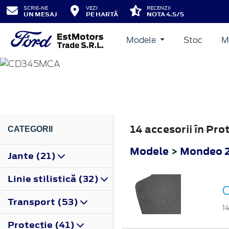
SCRIE-NE
VEZI
RECENZII
UN MESAJ
PE HARTĂ
NOTA 4.5/5
Modele
Stoc
M
MONDEO
2010
14 accesorii în Pr
CATEGORII
Modele
>
Mondeo 
Jante (21)
Linie stilistică (32)
C
Transport (53)
1
Protecţie (41)