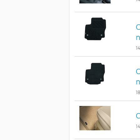
C
n
1
C
n
1
C
1