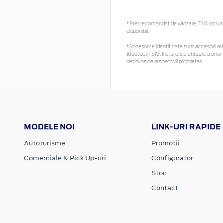
*Preţ recomandat de vânzare, TVA inclus. 
disponibil.
*Accesoriile identificate sunt accesorii ale
Bluetooth SIG, Inc. și orice utilizare a 
deținute de respectivii proprietari
MODELE NOI
LINK-URI RAPIDE
Autoturisme
Promotii
Comerciale & Pick Up-uri
Configurator
Stoc
Contact