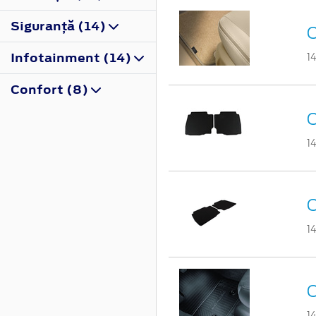
Siguranţă (14)
C
Infotainment (14)
1
Confort (8)
C
1
C
1
C
1