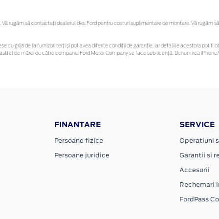
Vă rugăm să contactaţi dealerul dvs. Ford pentru costuri suplimentare de montare. Vă rugăm să reț
se cu grijă de la furnizori terți și pot avea diferite condiții de garanție, iar detaliile acestora pot
unor astfel de mărci de către compania Ford Motor Company se face sub licență. Denumirea iPhone/i
FINANTARE
SERVICE
Persoane fizice
Operatiuni s
Persoane juridice
Garantii si re
Accesorii
Rechemari i
FordPass C