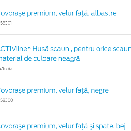
ovoraşe premium, velur faţă, albastre
458301
CTIVline* Husă scaun , pentru orice scaun
aterial de culoare neagră
578783
ovoraşe premium, velur faţă, negre
458300
ovoraşe premium, velur faţă şi spate, bej