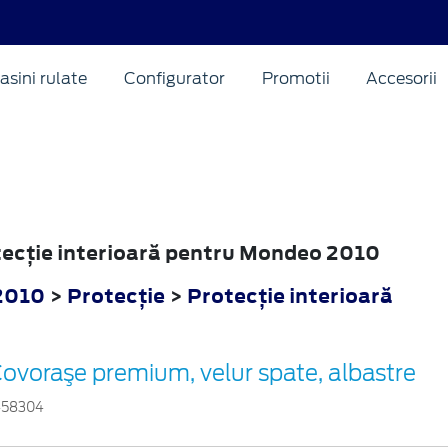
asini rulate
Configurator
Promotii
Accesorii
otecţie interioară pentru Mondeo 2010
2010
>
Protecţie
>
Protecţie interioară
ovoraşe premium, velur spate, albastre
458304