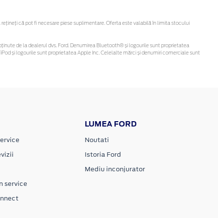
ineți că pot fi necesare piese suplimentare. Oferta este valabilă în limita stocului
 fi obținute de la dealerul dvs. Ford. Denumirea Bluetooth® și logourile sunt proprietatea
Pod și logourile sunt proprietatea Apple Inc. Celelalte mărci și denumiri comerciale sunt
LUMEA FORD
ervice
Noutati
vizii
Istoria Ford
Mediu inconjurator
n service
onnect