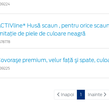
739224
CTIVline* Husă scaun , pentru orice scaun
mitație de piele de culoare neagră
578778
ovoraşe premium, velur faţă şi spate, cul
739225
Inapoi
1
Inainte