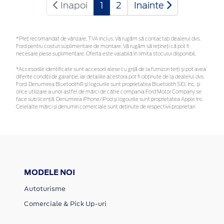
Inapoi
1
2
Inainte
*Preţ recomandat de vânzare, TVA inclus. Vă rugăm să contactaţi dealerul dvs.
Ford pentru costuri suplimentare de montare. Vă rugăm să rețineți că pot fi
necesare piese suplimentare. Oferta este valabilă în limita stocului disponibil.
*Accesoriile identificate sunt accesorii alese cu grijă de la furnizori terți și pot avea
diferite condiții de garanție, iar detaliile acestora pot fi obținute de la dealerul dvs.
Ford. Denumirea Bluetooth® și logourile sunt proprietatea Bluetooth SIG, Inc. și
orice utilizare a unor astfel de mărci de către compania Ford Motor Company se
face sub licență. Denumirea iPhone/iPod și logourile sunt proprietatea Apple Inc.
Celelalte mărci și denumiri comerciale sunt deținute de respectivii proprietari
MODELE NOI
Autoturisme
Comerciale & Pick Up-uri