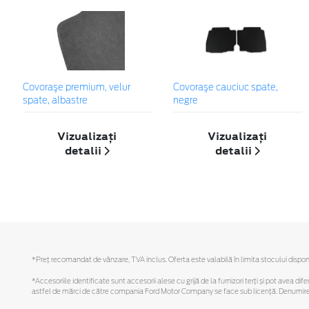
Covoraşe premium, velur
Covoraşe cauciuc spate,
spate, albastre
negre
Vizualizați
Vizualizați
detalii
detalii
*Preţ recomandat de vânzare, TVA inclus. Oferta este valabilă în limita stocului disponi
*Accesoriile identificate sunt accesorii alese cu grijă de la furnizori terți și pot avea di
astfel de mărci de către compania Ford Motor Company se face sub licență. Denumirea iP