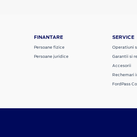
FINANTARE
SERVICE
Persoane fizice
Operatiuni s
Persoane juridice
Garantii si re
Accesorii
Rechemari i
FordPass C