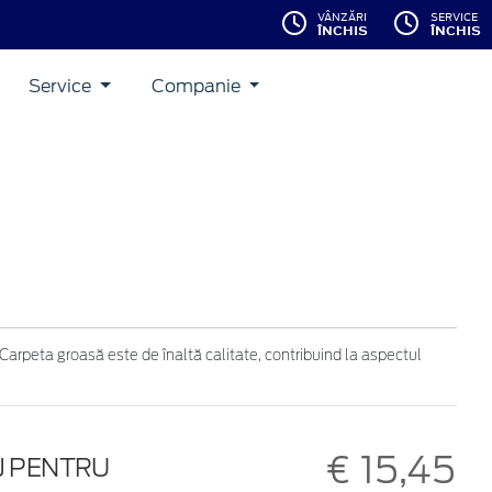
VÂNZĂRI
SERVICE
ÎNCHIS
ÎNCHIS
Service
Companie
Carpeta groasă este de înaltă calitate, contribuind la aspectul
€ 15,45
J PENTRU