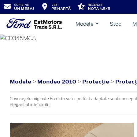
SCRIE-NE
VEZI
RECENZII
UN MESAJ
PE HARTĂ
NOTA 4.5/5
Modele
Stoc
M
MONDEO
2010
Modele
Mondeo 2010
Protecţie
Protecţ
>
>
>
Covoraşele originale Ford din velur perfect adaptate sunt concepute
elegant al interiorului.