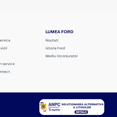
LUMEA FORD
ervice
Noutati
vizii
Istoria Ford
Mediu inconjurator
n service
onnect