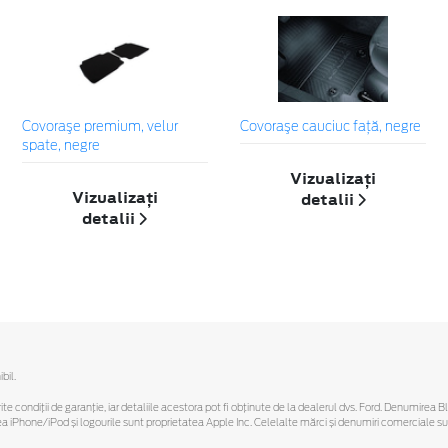
Covoraşe premium, velur
Covoraşe cauciuc faţă, negre
spate, negre
Vizualizați
Vizualizați
detalii
detalii
bil.
ferite condiții de garanție, iar detaliile acestora pot fi obținute de la dealerul dvs. Ford. Denumirea 
hone/iPod și logourile sunt proprietatea Apple Inc. Celelalte mărci și denumiri comerciale sunt 