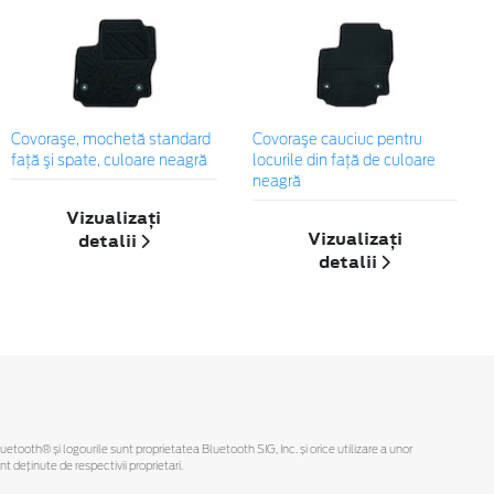
Covoraşe, mochetă standard
Covoraşe cauciuc pentru
faţă şi spate, culoare neagră
locurile din față de culoare
neagră
Vizualizați
Vizualizați
detalii
detalii
Bluetooth® și logourile sunt proprietatea Bluetooth SIG, Inc. și orice utilizare a unor
deținute de respectivii proprietari.