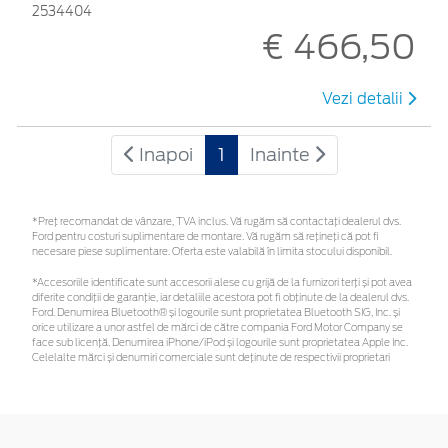
2534404
€ 466,50
Vezi detalii
Inapoi
1
Inainte
*Preţ recomandat de vânzare, TVA inclus. Vă rugăm să contactaţi dealerul dvs.
Ford pentru costuri suplimentare de montare. Vă rugăm să rețineți că pot fi
necesare piese suplimentare. Oferta este valabilă în limita stocului disponibil.
*Accesoriile identificate sunt accesorii alese cu grijă de la furnizori terți și pot avea
diferite condiții de garanție, iar detaliile acestora pot fi obținute de la dealerul dvs.
Ford. Denumirea Bluetooth® și logourile sunt proprietatea Bluetooth SIG, Inc. și
orice utilizare a unor astfel de mărci de către compania Ford Motor Company se
face sub licență. Denumirea iPhone/iPod și logourile sunt proprietatea Apple Inc.
Celelalte mărci și denumiri comerciale sunt deținute de respectivii proprietari