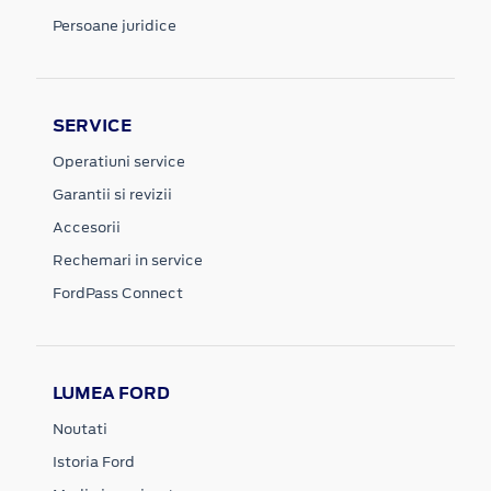
Persoane juridice
SERVICE
Operatiuni service
Garantii si revizii
Accesorii
Rechemari in service
FordPass Connect
LUMEA FORD
Noutati
Istoria Ford