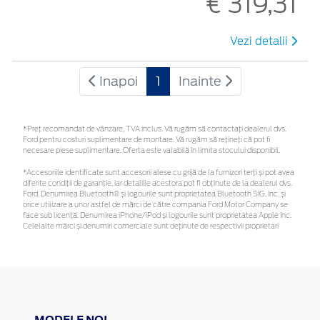
€ 319,31
Vezi detalii
Inapoi
1
Inainte
*Preţ recomandat de vânzare, TVA inclus. Vă rugăm să contactaţi dealerul dvs.
Ford pentru costuri suplimentare de montare. Vă rugăm să rețineți că pot fi
necesare piese suplimentare. Oferta este valabilă în limita stocului disponibil.
*Accesoriile identificate sunt accesorii alese cu grijă de la furnizori terți și pot avea
diferite condiții de garanție, iar detaliile acestora pot fi obținute de la dealerul dvs.
Ford. Denumirea Bluetooth® și logourile sunt proprietatea Bluetooth SIG, Inc. și
orice utilizare a unor astfel de mărci de către compania Ford Motor Company se
face sub licență. Denumirea iPhone/iPod și logourile sunt proprietatea Apple Inc.
Celelalte mărci și denumiri comerciale sunt deținute de respectivii proprietari
MODELE NOI