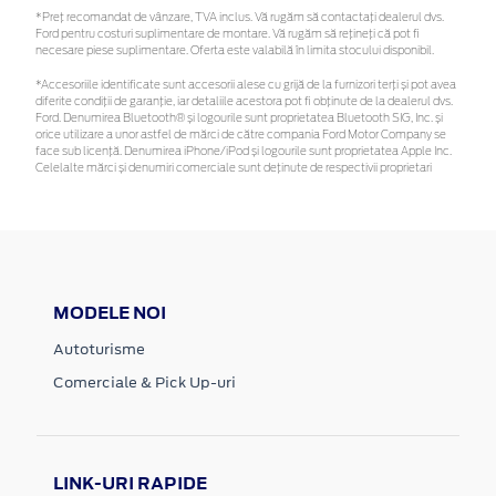
*Preţ recomandat de vânzare, TVA inclus. Vă rugăm să contactaţi dealerul dvs.
Ford pentru costuri suplimentare de montare. Vă rugăm să rețineți că pot fi
necesare piese suplimentare. Oferta este valabilă în limita stocului disponibil.
*Accesoriile identificate sunt accesorii alese cu grijă de la furnizori terți și pot avea
diferite condiții de garanție, iar detaliile acestora pot fi obținute de la dealerul dvs.
Ford. Denumirea Bluetooth® și logourile sunt proprietatea Bluetooth SIG, Inc. și
orice utilizare a unor astfel de mărci de către compania Ford Motor Company se
face sub licență. Denumirea iPhone/iPod și logourile sunt proprietatea Apple Inc.
Celelalte mărci și denumiri comerciale sunt deținute de respectivii proprietari
MODELE NOI
Autoturisme
Comerciale & Pick Up-uri
LINK-URI RAPIDE