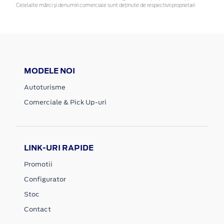
Celelalte mărci și denumiri comerciale sunt deținute de respectivii proprietari
MODELE NOI
Autoturisme
Comerciale & Pick Up-uri
LINK-URI RAPIDE
Promotii
Configurator
Stoc
Contact