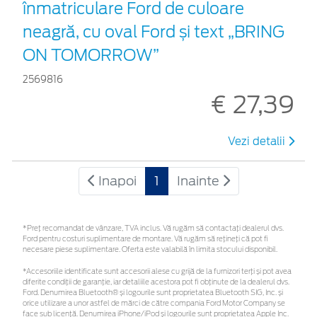
înmatriculare Ford de culoare
neagră, cu oval Ford și text „BRING
ON TOMORROW”
2569816
€ 27,39
Vezi detalii
Inapoi
1
Inainte
*Preţ recomandat de vânzare, TVA inclus. Vă rugăm să contactaţi dealerul dvs.
Ford pentru costuri suplimentare de montare. Vă rugăm să rețineți că pot fi
necesare piese suplimentare. Oferta este valabilă în limita stocului disponibil.
*Accesoriile identificate sunt accesorii alese cu grijă de la furnizori terți și pot avea
diferite condiții de garanție, iar detaliile acestora pot fi obținute de la dealerul dvs.
Ford. Denumirea Bluetooth® și logourile sunt proprietatea Bluetooth SIG, Inc. și
orice utilizare a unor astfel de mărci de către compania Ford Motor Company se
face sub licență. Denumirea iPhone/iPod și logourile sunt proprietatea Apple Inc.