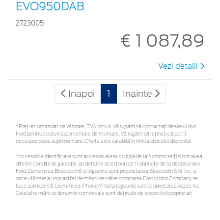
EVO950DAB
2723005
€ 1 087,89
Vezi detalii
Inapoi
1
Inainte
*Preţ recomandat de vânzare, TVA inclus. Vă rugăm să contactaţi dealerul dvs.
Ford pentru costuri suplimentare de montare. Vă rugăm să rețineți că pot fi
necesare piese suplimentare. Oferta este valabilă în limita stocului disponibil.
*Accesoriile identificate sunt accesorii alese cu grijă de la furnizori terți și pot avea
diferite condiții de garanție, iar detaliile acestora pot fi obținute de la dealerul dvs.
Ford. Denumirea Bluetooth® și logourile sunt proprietatea Bluetooth SIG, Inc. și
orice utilizare a unor astfel de mărci de către compania Ford Motor Company se
face sub licență. Denumirea iPhone/iPod și logourile sunt proprietatea Apple Inc.
Celelalte mărci și denumiri comerciale sunt deținute de respectivii proprietari