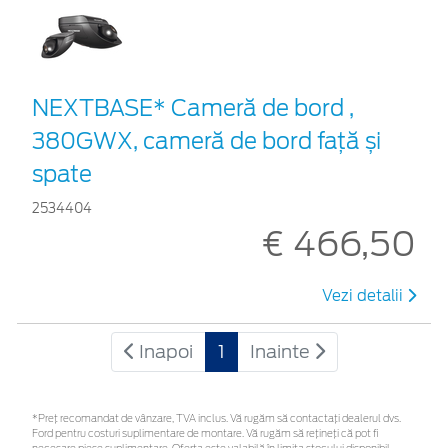
NEXTBASE* Cameră de bord ,
380GWX, cameră de bord față și
spate
2534404
€ 466,50
Vezi detalii
Inapoi
1
Inainte
*Preţ recomandat de vânzare, TVA inclus. Vă rugăm să contactaţi dealerul dvs.
Ford pentru costuri suplimentare de montare. Vă rugăm să rețineți că pot fi