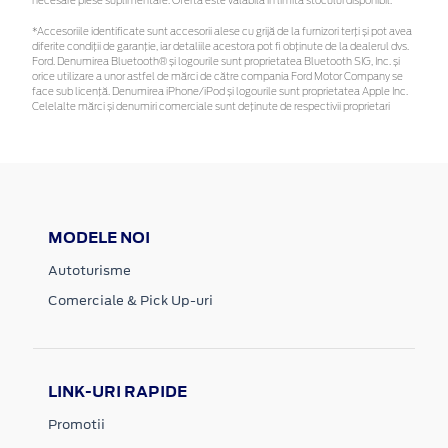
necesare piese suplimentare. Oferta este valabilă în limita stocului disponibil.
*Accesoriile identificate sunt accesorii alese cu grijă de la furnizori terți și pot avea
diferite condiții de garanție, iar detaliile acestora pot fi obținute de la dealerul dvs.
Ford. Denumirea Bluetooth® și logourile sunt proprietatea Bluetooth SIG, Inc. și
orice utilizare a unor astfel de mărci de către compania Ford Motor Company se
face sub licență. Denumirea iPhone/iPod și logourile sunt proprietatea Apple Inc.
Celelalte mărci și denumiri comerciale sunt deținute de respectivii proprietari
MODELE NOI
Autoturisme
Comerciale & Pick Up-uri
LINK-URI RAPIDE
Promotii