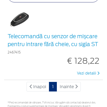
Telecomandă cu senzor de mișcare
pentru intrare fără cheie, cu sigla ST
2467415
€ 128,22
Vezi detalii
Inapoi
1
Inainte
*Preţ recomandat de vânzare, TVA inclus. Vă rugăm să contactaţi dealerul dvs.
Ford pentru costuri suplimentare de montare. Vă rugăm să rețineți că pot fi