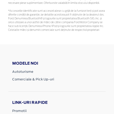
necesare piese suplimentare. Oferta este valabilă în limita stocului disponibil.
*Accesoriile identificate sunt accesorii alese cu grijă de la furnizori terți și pot avea
diferite condiții de garanție, iar detaliile acestora pot fi obținute de la dealerul dvs.
Ford. Denumirea Bluetooth® și logourile sunt proprietatea Bluetooth SIG, Inc. și
orice utilizare a unor astfel de mărci de către compania Ford Motor Company se
face sub licență. Denumirea iPhone/iPod și logourile sunt proprietatea Apple Inc.
Celelalte mărci și denumiri comerciale sunt deținute de respectivii proprietari
MODELE NOI
Autoturisme
Comerciale & Pick Up-uri
LINK-URI RAPIDE
Promotii