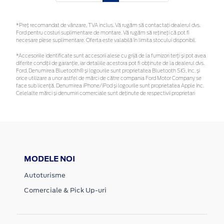
*Preţ recomandat de vânzare, TVA inclus. Vă rugăm să contactaţi dealerul dvs.
Ford pentru costuri suplimentare de montare. Vă rugăm să rețineți că pot fi
necesare piese suplimentare. Oferta este valabilă în limita stocului disponibil.
*Accesoriile identificate sunt accesorii alese cu grijă de la furnizori terți și pot avea
diferite condiții de garanție, iar detaliile acestora pot fi obținute de la dealerul dvs.
Ford. Denumirea Bluetooth® și logourile sunt proprietatea Bluetooth SIG, Inc. și
orice utilizare a unor astfel de mărci de către compania Ford Motor Company se
face sub licență. Denumirea iPhone/iPod și logourile sunt proprietatea Apple Inc.
Celelalte mărci și denumiri comerciale sunt deținute de respectivii proprietari
MODELE NOI
Autoturisme
Comerciale & Pick Up-uri