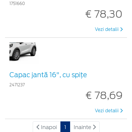
1751660
€ 78,30
Vezi detalii
Capac jantă 16", cu spițe
2471237
€ 78,69
Vezi detalii
Inapoi
1
Inainte