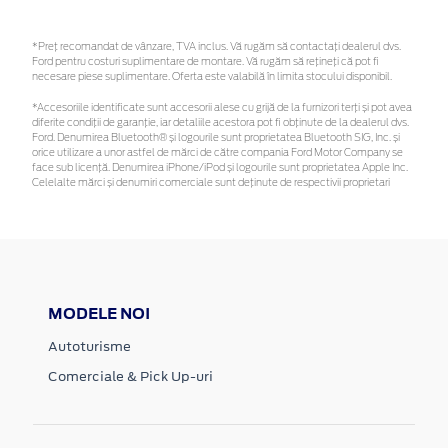
*Preţ recomandat de vânzare, TVA inclus. Vă rugăm să contactaţi dealerul dvs.
Ford pentru costuri suplimentare de montare. Vă rugăm să rețineți că pot fi
necesare piese suplimentare. Oferta este valabilă în limita stocului disponibil.
*Accesoriile identificate sunt accesorii alese cu grijă de la furnizori terți și pot avea
diferite condiții de garanție, iar detaliile acestora pot fi obținute de la dealerul dvs.
Ford. Denumirea Bluetooth® și logourile sunt proprietatea Bluetooth SIG, Inc. și
orice utilizare a unor astfel de mărci de către compania Ford Motor Company se
face sub licență. Denumirea iPhone/iPod și logourile sunt proprietatea Apple Inc.
Celelalte mărci și denumiri comerciale sunt deținute de respectivii proprietari
MODELE NOI
Autoturisme
Comerciale & Pick Up-uri