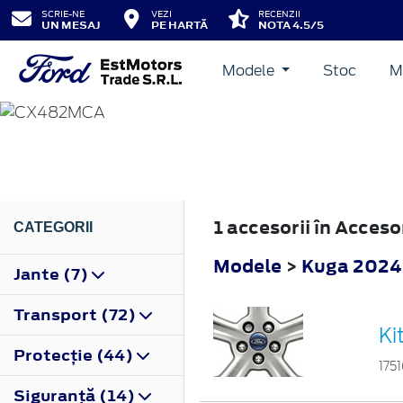
SCRIE-NE
VEZI
RECENZII
UN MESAJ
PE HARTĂ
NOTA 4.5/5
Modele
Stoc
M
KUGA
2024
1 accesorii în Acces
CATEGORII
Modele
>
Kuga 2024
Jante (7)
Transport (72)
Ki
Protecţie (44)
175
Siguranţă (14)