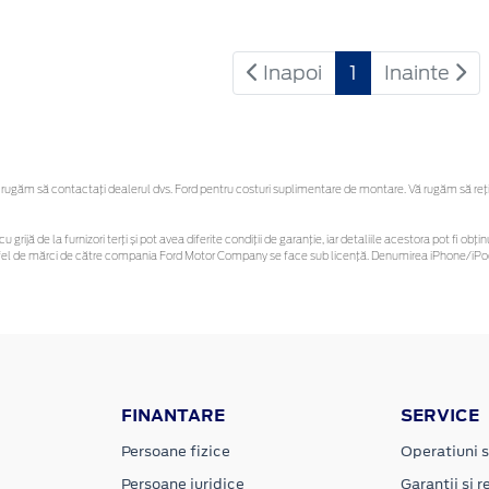
Inapoi
1
Inainte
ugăm să contactaţi dealerul dvs. Ford pentru costuri suplimentare de montare. Vă rugăm să reține
u grijă de la furnizori terți și pot avea diferite condiții de garanție, iar detaliile acestora pot fi 
 astfel de mărci de către compania Ford Motor Company se face sub licență. Denumirea iPhone/iPod 
FINANTARE
SERVICE
Persoane fizice
Operatiuni s
Persoane juridice
Garantii si re