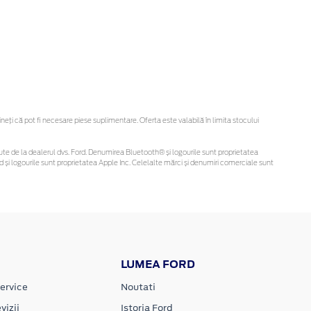
ți că pot fi necesare piese suplimentare. Oferta este valabilă în limita stocului
obținute de la dealerul dvs. Ford. Denumirea Bluetooth® și logourile sunt proprietatea
și logourile sunt proprietatea Apple Inc. Celelalte mărci și denumiri comerciale sunt
LUMEA FORD
ervice
Noutati
vizii
Istoria Ford