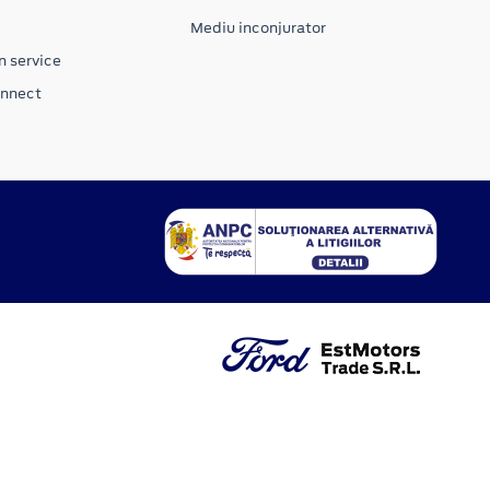
Mediu inconjurator
n service
onnect