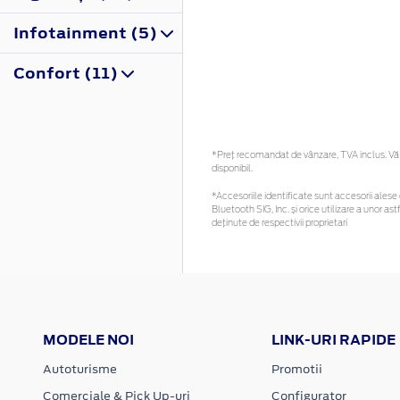
Infotainment (5)
Confort (11)
*Preţ recomandat de vânzare, TVA inclus. Vă r
disponibil.
*Accesoriile identificate sunt accesorii alese c
Bluetooth SIG, Inc. și orice utilizare a unor
deținute de respectivii proprietari
MODELE NOI
LINK-URI RAPIDE
Autoturisme
Promotii
Comerciale & Pick Up-uri
Configurator