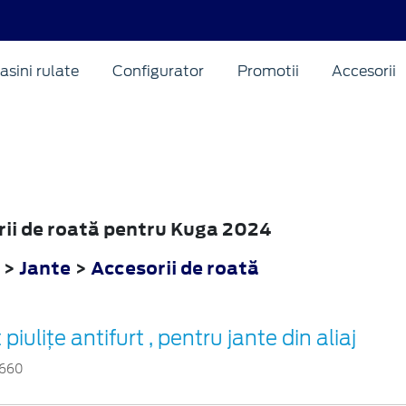
asini rulate
Configurator
Promotii
Accesorii
orii de roată pentru Kuga 2024
>
Jante
>
Accesorii de roată
t piuliţe antifurt , pentru jante din aliaj
1660