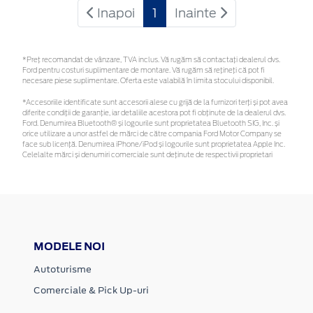
Inapoi
1
Inainte
*Preţ recomandat de vânzare, TVA inclus. Vă rugăm să contactaţi dealerul dvs.
Ford pentru costuri suplimentare de montare. Vă rugăm să rețineți că pot fi
necesare piese suplimentare. Oferta este valabilă în limita stocului disponibil.
*Accesoriile identificate sunt accesorii alese cu grijă de la furnizori terți și pot avea
diferite condiții de garanție, iar detaliile acestora pot fi obținute de la dealerul dvs.
Ford. Denumirea Bluetooth® și logourile sunt proprietatea Bluetooth SIG, Inc. și
orice utilizare a unor astfel de mărci de către compania Ford Motor Company se
face sub licență. Denumirea iPhone/iPod și logourile sunt proprietatea Apple Inc.
Celelalte mărci și denumiri comerciale sunt deținute de respectivii proprietari
MODELE NOI
Autoturisme
Comerciale & Pick Up-uri