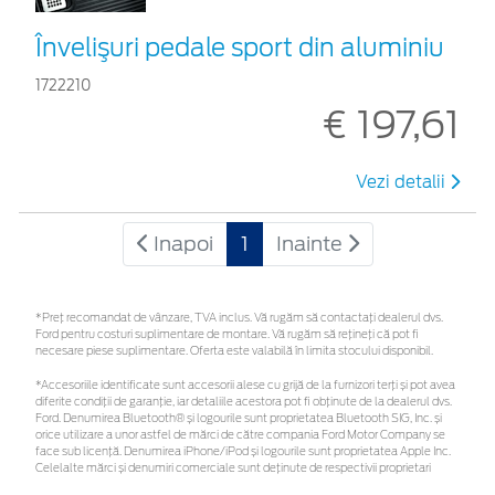
Învelişuri pedale sport din aluminiu
1722210
€ 197,61
Vezi detalii
Inapoi
1
Inainte
*Preţ recomandat de vânzare, TVA inclus. Vă rugăm să contactaţi dealerul dvs.
Ford pentru costuri suplimentare de montare. Vă rugăm să rețineți că pot fi
necesare piese suplimentare. Oferta este valabilă în limita stocului disponibil.
*Accesoriile identificate sunt accesorii alese cu grijă de la furnizori terți și pot avea
diferite condiții de garanție, iar detaliile acestora pot fi obținute de la dealerul dvs.
Ford. Denumirea Bluetooth® și logourile sunt proprietatea Bluetooth SIG, Inc. și
orice utilizare a unor astfel de mărci de către compania Ford Motor Company se
face sub licență. Denumirea iPhone/iPod și logourile sunt proprietatea Apple Inc.
Celelalte mărci și denumiri comerciale sunt deținute de respectivii proprietari