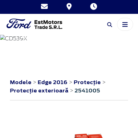
EDGE
2016
Modele
Edge 2016
Protecţie
>
>
>
Protecţie exterioară
2541005
>