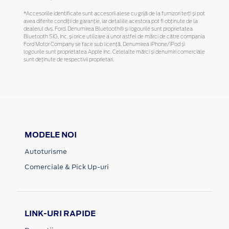
*Accesoriile identificate sunt accesorii alese cu grijă de la furnizori terți și pot
avea diferite condiții de garanție, iar detaliile acestora pot fi obținute de la
dealerul dvs. Ford. Denumirea Bluetooth® și logourile sunt proprietatea
Bluetooth SIG, Inc. și orice utilizare a unor astfel de mărci de către compania
Ford Motor Company se face sub licență. Denumirea iPhone/iPod și
logourile sunt proprietatea Apple Inc. Celelalte mărci și denumiri comerciale
sunt deținute de respectivii proprietari.
MODELE NOI
Autoturisme
Comerciale & Pick Up-uri
LINK-URI RAPIDE