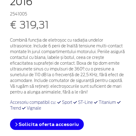
2016
2541005
€ 319,31
Combină funcția de eletroșoc cu radiația undelor
ultrasonice. Include 6 perii de înaltă tensiune multi-contact
montate în jurul compartimentului motorului. Periile asigură
contactul cu blana, labele și botul, ceea ce crește
eficacitatea suprafeței de contact. Boxa de tip dom emite
ultrasunete sinus cu impulsuri de 360°, cu o presiune a
sunetului de 110 dB la o frecvență de 22,5 KHz, fără efect de
acomodare. Include comutator de siguranță pentru capotă.
Vă rugăm să rețineți: electroșocurile sunt suficient de mari
pentru a alunga animalele, fără a le răni!
Accesoriu compatibil cu:
Sport
ST-Line
Titanium
Trend
Vignale
Solicita oferta accesoriu