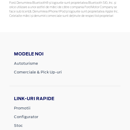
Ford. Denumirea Bluetooth® și logourile sunt proprietatea Bluetooth SIG, Inc. și
orice utilizare a unor astfel de mărci de către compania Ford Motor Company se
face sub licență. Denumirea iPhone/iPod și logourile sunt proprietatea Apple Inc.
Celelalte mărci și denumiri comerciale sunt deținute de respectivii proprietari
MODELE NOI
Autoturisme
Comerciale & Pick Up-uri
LINK-URI RAPIDE
Promotii
Configurator
Stoc