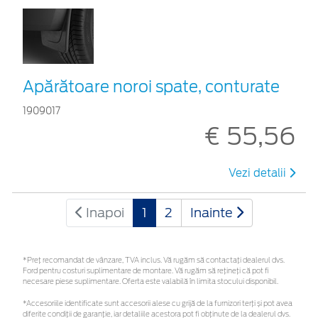
Apărătoare noroi spate, conturate
1909017
€ 55,56
Vezi detalii
Inapoi
1
2
Inainte
*Preţ recomandat de vânzare, TVA inclus. Vă rugăm să contactaţi dealerul dvs.
Ford pentru costuri suplimentare de montare. Vă rugăm să rețineți că pot fi
necesare piese suplimentare. Oferta este valabilă în limita stocului disponibil.
*Accesoriile identificate sunt accesorii alese cu grijă de la furnizori terți și pot avea
diferite condiții de garanție, iar detaliile acestora pot fi obținute de la dealerul dvs.