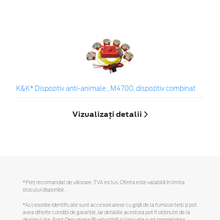
K&K* Dispozitiv anti-animale , M4700, dispozitiv combinat
Vizualizați detalii
*Preţ recomandat de vânzare, TVA inclus. Oferta este valabilă în limita
stocului disponibil.
*Accesoriile identificate sunt accesorii alese cu grijă de la furnizori terți și pot
avea diferite condiții de garanție, iar detaliile acestora pot fi obținute de la