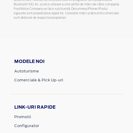
dealerul dvs. Ford. Denumirea Bluetooth® și logourile sunt proprietatea
Bluetooth SIG, Inc. și orice utilizare a unor astfel de mărci de către compania
Ford Motor Company se face sub licență. Denumirea iPhone/iPod și
logourile sunt proprietatea Apple Inc. Celelalte mărci și denumiri comerciale
sunt deținute de respectivii proprietari.
MODELE NOI
Autoturisme
Comerciale & Pick Up-uri
LINK-URI RAPIDE
Promotii
Configurator