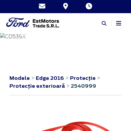
EDGE
2016
Modele
Edge 2016
Protecţie
>
>
>
Protecţie exterioară
2540999
>