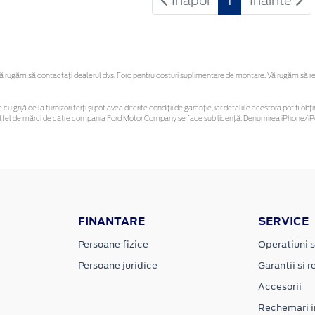
Inapoi
1
Inainte
rugăm să contactaţi dealerul dvs. Ford pentru costuri suplimentare de montare. Vă rugăm să rețin
cu grijă de la furnizori terți și pot avea diferite condiții de garanție, iar detaliile acestora pot fi
r astfel de mărci de către compania Ford Motor Company se face sub licență. Denumirea iPhone/iPo
FINANTARE
SERVICE
Persoane fizice
Operatiuni s
Persoane juridice
Garantii si re
Accesorii
Rechemari i