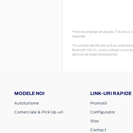
*Preţ recomandat de vânzare, TVA inclus. Vă 
disponibil.
*Accesoriile identificate sunt accesorii alese 
Bluetooth SIG, Inc. și orice utilizare a uno
deținute de respectivii proprietari
MODELE NOI
LINK-URI RAPIDE
Autoturisme
Promotii
Comerciale & Pick Up-uri
Configurator
Stoc
Contact