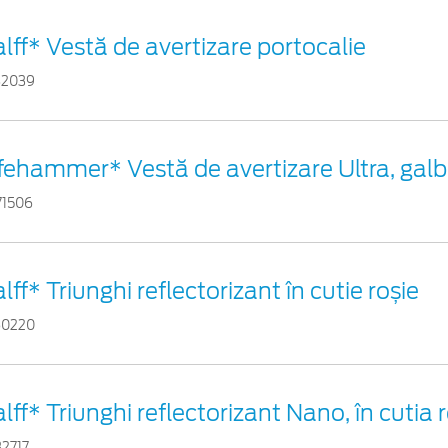
lff* Vestă de avertizare portocalie
82039
ifehammer* Vestă de avertizare Ultra, gal
71506
lff* Triunghi reflectorizant în cutie roșie
60220
lff* Triunghi reflectorizant Nano, în cutia 
32717