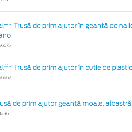
lff* Trusă de prim ajutor în geantă de nail
ano
46575
lff* Trusă de prim ajutor în cutie de plasti
46562
usă de prim ajutor geantă moale, albastră
11396