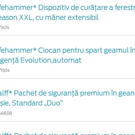
fehammer* Dispozitiv de curățare a ferestr
eason XXL, cu mâner extensibil
71674
ifehammer* Ciocan pentru spart geamul în
rgenţă Evolution,automat
71504
alff* Pachet de siguranţă premium în gean
oșie, Standard „Duo”
46608