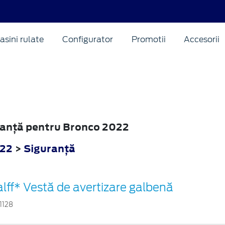
asini rulate
Configurator
Promotii
Accesorii
uranţă pentru Bronco 2022
022
>
Siguranţă
lff* Vestă de avertizare galbenă
1128