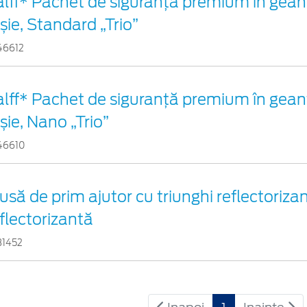
alff* Pachet de siguranţă premium în gean
șie, Standard „Trio”
46612
alff* Pachet de siguranţă premium în gean
șie, Nano „Trio”
46610
usă de prim ajutor cu triunghi reflectorizan
flectorizantă
31452