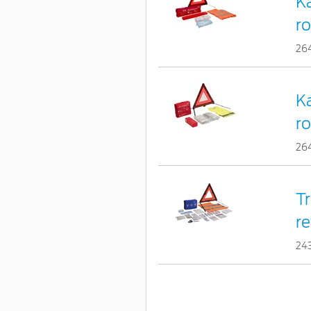
K
ro
26
K
ro
26
Tr
re
24