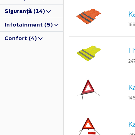
Siguranţă (14)
Ka
Infotainment (5)
18
Confort (4)
L
24
Ka
14
Ka
23