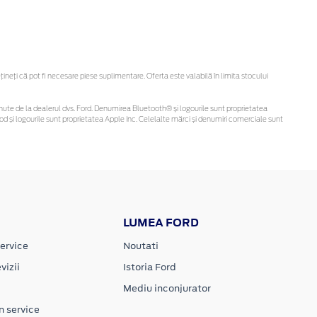
eți că pot fi necesare piese suplimentare. Oferta este valabilă în limita stocului
 obținute de la dealerul dvs. Ford. Denumirea Bluetooth® și logourile sunt proprietatea
d și logourile sunt proprietatea Apple Inc. Celelalte mărci și denumiri comerciale sunt
LUMEA FORD
ervice
Noutati
vizii
Istoria Ford
Mediu inconjurator
n service