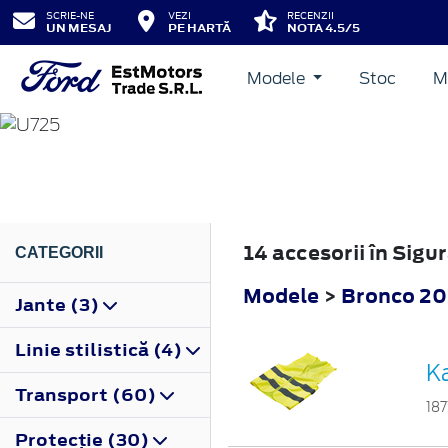
SCRIE-NE
VEZI
RECENZII
UN MESAJ
PE HARTĂ
NOTA 4.5/5
Modele
Stoc
M
BRONCO
2022
14 accesorii în Sig
CATEGORII
Modele
>
Bronco 2
Jante (3)
Linie stilistică (4)
Ka
Transport (60)
187
Protecţie (30)