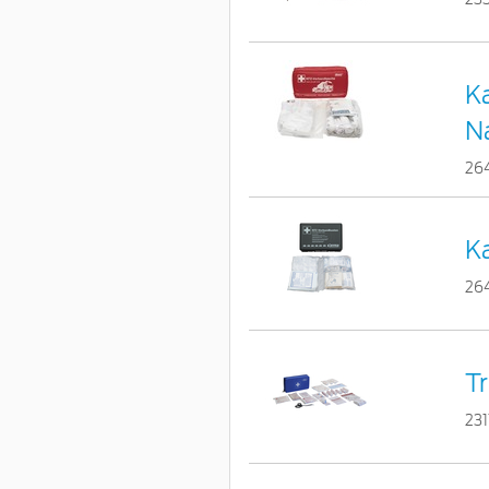
Ka
N
26
Ka
26
Tr
23