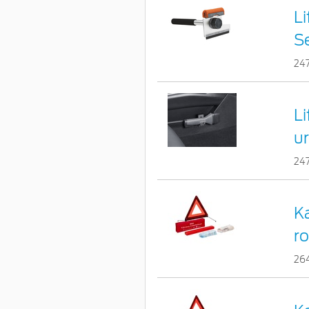
Li
S
24
L
u
24
K
r
26