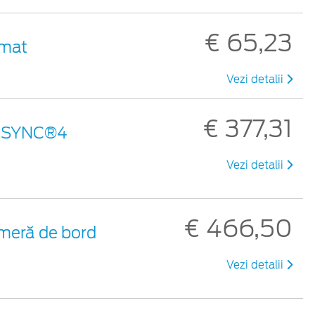
€ 65,23
 mat
Vezi detalii
€ 377,31
an SYNC®4
Vezi detalii
€ 466,50
meră de bord
Vezi detalii