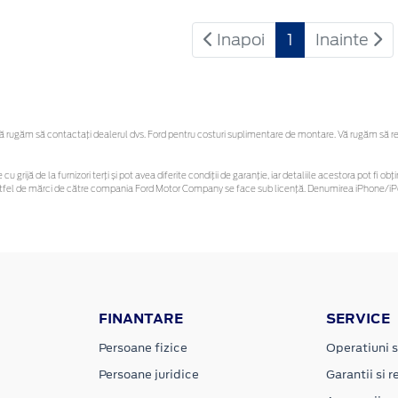
Inapoi
1
Inainte
rugăm să contactaţi dealerul dvs. Ford pentru costuri suplimentare de montare. Vă rugăm să rețin
cu grijă de la furnizori terți și pot avea diferite condiții de garanție, iar detaliile acestora pot fi
r astfel de mărci de către compania Ford Motor Company se face sub licență. Denumirea iPhone/iPo
FINANTARE
SERVICE
Persoane fizice
Operatiuni s
Persoane juridice
Garantii si re