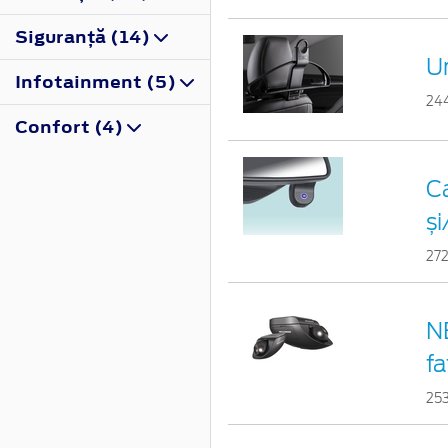
Siguranţă (14)
U
Infotainment (5)
24
Confort (4)
C
și
27
N
fa
25