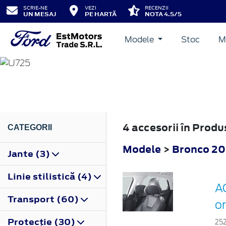
SCRIE-NE
VEZI
RECENZII
UN MESAJ
PE HARTĂ
NOTA 4.5/5
Modele
Stoc
M
BRONCO
2022
4 accesorii în Prod
CATEGORII
Modele
>
Bronco 2
Jante (3)
Linie stilistică (4)
AC
Transport (60)
o
Protecţie (30)
25