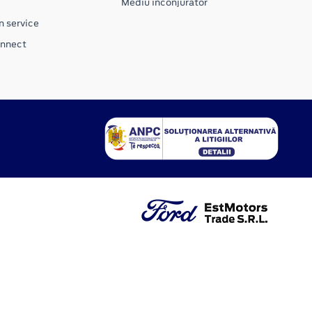
Mediu inconjurator
n service
onnect