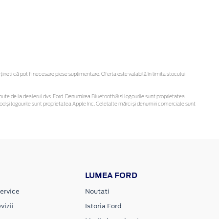
eți că pot fi necesare piese suplimentare. Oferta este valabilă în limita stocului
 obținute de la dealerul dvs. Ford. Denumirea Bluetooth® și logourile sunt proprietatea
d și logourile sunt proprietatea Apple Inc. Celelalte mărci și denumiri comerciale sunt
LUMEA FORD
ervice
Noutati
vizii
Istoria Ford