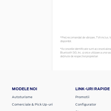
*Preţ recomandat de vânzare, TVA inclus. Vă 
disponibil.
*Accesoriile identificate sunt accesorii alese 
Bluetooth SIG, Inc. și orice utilizare a uno
deținute de respectivii proprietari
MODELE NOI
LINK-URI RAPIDE
Autoturisme
Promotii
Comerciale & Pick Up-uri
Configurator