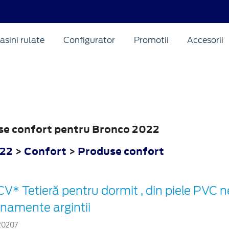
asini rulate
Configurator
Promotii
Accesorii
use confort pentru Bronco 2022
022
>
Confort
>
Produse confort
V* Tetieră pentru dormit , din piele PVC 
rnamente argintii
20207