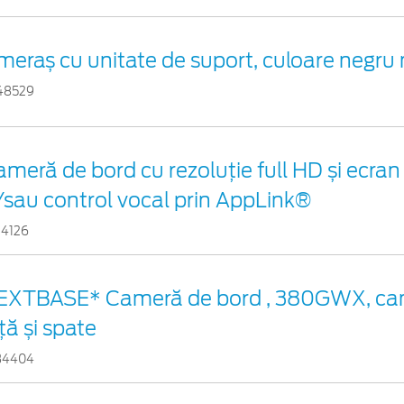
meraș cu unitate de suport, culoare negru
48529
ameră de bord cu rezoluție full HD și ecr
/sau control vocal prin AppLink®
24126
EXTBASE* Cameră de bord , 380GWX, ca
ță și spate
34404