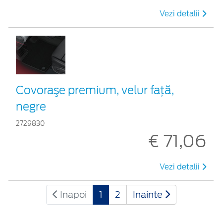
Vezi detalii
Covoraşe premium, velur faţă,
negre
2729830
€ 71,06
Vezi detalii
Inapoi
1
2
Inainte