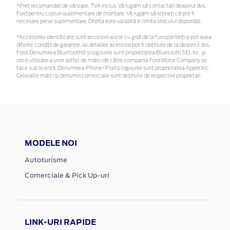
*Preţ recomandat de vânzare, TVA inclus. Vă rugăm să contactaţi dealerul dvs.
Ford pentru costuri suplimentare de montare. Vă rugăm să rețineți că pot fi
necesare piese suplimentare. Oferta este valabilă în limita stocului disponibil.
*Accesoriile identificate sunt accesorii alese cu grijă de la furnizori terți și pot avea
diferite condiții de garanție, iar detaliile acestora pot fi obținute de la dealerul dvs.
Ford. Denumirea Bluetooth® și logourile sunt proprietatea Bluetooth SIG, Inc. și
orice utilizare a unor astfel de mărci de către compania Ford Motor Company se
face sub licență. Denumirea iPhone/iPod și logourile sunt proprietatea Apple Inc.
Celelalte mărci și denumiri comerciale sunt deținute de respectivii proprietari
MODELE NOI
Autoturisme
Comerciale & Pick Up-uri
LINK-URI RAPIDE