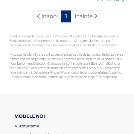
Inapoi
1
Inainte
*Preţ recomandat de vânzare, TVA inclus. Vă rugăm să contactaţi dealerul dvs.
Ford pentru costuri suplimentare de montare. Vă rugăm să rețineți că pot fi
necesare piese suplimentare. Oferta este valabilă în limita stocului disponibil.
*Accesoriile identificate sunt accesorii alese cu grijă de la furnizori terți și pot avea
diferite condiții de garanție, iar detaliile acestora pot fi obținute de la dealerul dvs.
Ford. Denumirea Bluetooth® și logourile sunt proprietatea Bluetooth SIG, Inc. și
orice utilizare a unor astfel de mărci de către compania Ford Motor Company se
face sub licență. Denumirea iPhone/iPod și logourile sunt proprietatea Apple Inc.
Celelalte mărci și denumiri comerciale sunt deținute de respectivii proprietari
MODELE NOI
Autoturisme