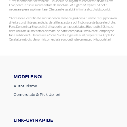
*Preţ recomandat de vânzare, TVA inclus. Vă rugăm să contactaţi dealerul dvs.
Ford pentru costuri suplimentare de montare. Vă rugăm să rețineți că pot fi
necesare piese suplimentare. Oferta este valabilă în limita stocului disponibil.
*Accesoriile identificate sunt accesorii alese cu grijă de la furnizori terți și pot avea
diferite condiții de garanție, iar detaliile acestora pot fi obținute de la dealerul dvs.
Ford. Denumirea Bluetooth® și logourile sunt proprietatea Bluetooth SIG, Inc. și
orice utilizare a unor astfel de mărci de către compania Ford Motor Company se
face sub licență. Denumirea iPhone/iPod și logourile sunt proprietatea Apple Inc.
Celelalte mărci și denumiri comerciale sunt deținute de respectivii proprietari
MODELE NOI
Autoturisme
Comerciale & Pick Up-uri
LINK-URI RAPIDE