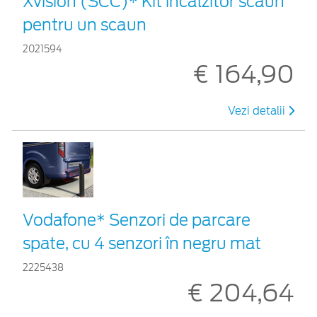
Xvision (SCC)* Kit încălzitor scaun
pentru un scaun
2021594
€ 164,90
Vezi detalii
Vodafone* Senzori de parcare
spate, cu 4 senzori în negru mat
2225438
€ 204,64