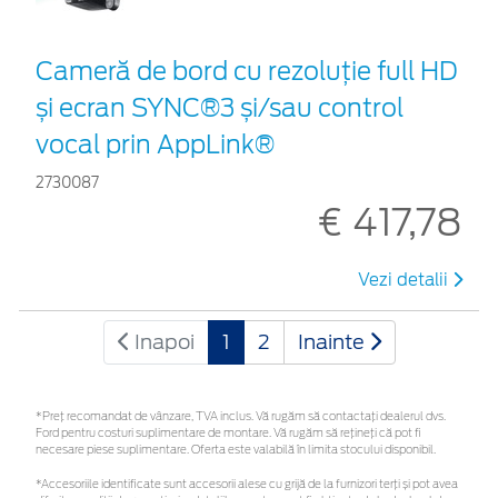
Cameră de bord cu rezoluție full HD
și ecran SYNC®3 și/sau control
vocal prin AppLink®
2730087
€ 417,78
Vezi detalii
Inapoi
1
2
Inainte
*Preţ recomandat de vânzare, TVA inclus. Vă rugăm să contactaţi dealerul dvs.
Ford pentru costuri suplimentare de montare. Vă rugăm să rețineți că pot fi
necesare piese suplimentare. Oferta este valabilă în limita stocului disponibil.
*Accesoriile identificate sunt accesorii alese cu grijă de la furnizori terți și pot avea