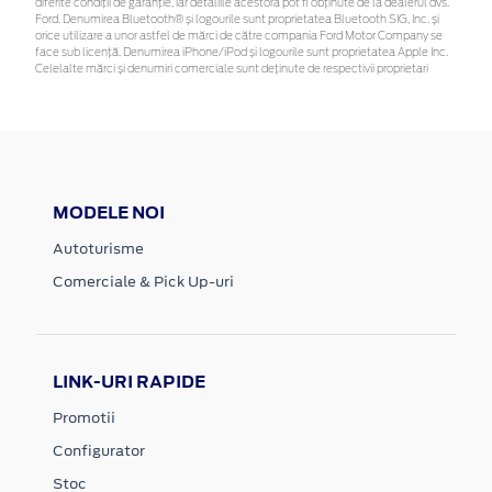
diferite condiții de garanție, iar detaliile acestora pot fi obținute de la dealerul dvs.
Ford. Denumirea Bluetooth® și logourile sunt proprietatea Bluetooth SIG, Inc. și
orice utilizare a unor astfel de mărci de către compania Ford Motor Company se
face sub licență. Denumirea iPhone/iPod și logourile sunt proprietatea Apple Inc.
Celelalte mărci și denumiri comerciale sunt deținute de respectivii proprietari
MODELE NOI
Autoturisme
Comerciale & Pick Up-uri
LINK-URI RAPIDE
Promotii
Configurator
Stoc