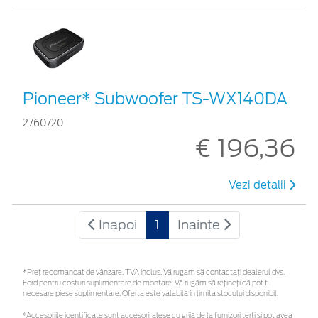
Pioneer* Subwoofer TS-WX140DA
2760720
€ 196,36
Vezi detalii
Inapoi
1
Inainte
*Preţ recomandat de vânzare, TVA inclus. Vă rugăm să contactaţi dealerul dvs.
Ford pentru costuri suplimentare de montare. Vă rugăm să rețineți că pot fi
necesare piese suplimentare. Oferta este valabilă în limita stocului disponibil.
*Accesoriile identificate sunt accesorii alese cu grijă de la furnizori terți și pot avea