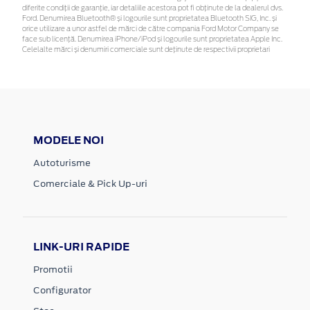
diferite condiții de garanție, iar detaliile acestora pot fi obținute de la dealerul dvs.
Ford. Denumirea Bluetooth® și logourile sunt proprietatea Bluetooth SIG, Inc. și
orice utilizare a unor astfel de mărci de către compania Ford Motor Company se
face sub licență. Denumirea iPhone/iPod și logourile sunt proprietatea Apple Inc.
Celelalte mărci și denumiri comerciale sunt deținute de respectivii proprietari
MODELE NOI
Autoturisme
Comerciale & Pick Up-uri
LINK-URI RAPIDE
Promotii
Configurator