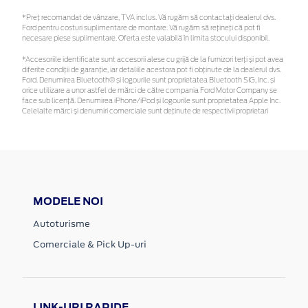
*Preţ recomandat de vânzare, TVA inclus. Vă rugăm să contactaţi dealerul dvs.
Ford pentru costuri suplimentare de montare. Vă rugăm să rețineți că pot fi
necesare piese suplimentare. Oferta este valabilă în limita stocului disponibil.
*Accesoriile identificate sunt accesorii alese cu grijă de la furnizori terți și pot avea
diferite condiții de garanție, iar detaliile acestora pot fi obținute de la dealerul dvs.
Ford. Denumirea Bluetooth® și logourile sunt proprietatea Bluetooth SIG, Inc. și
orice utilizare a unor astfel de mărci de către compania Ford Motor Company se
face sub licență. Denumirea iPhone/iPod și logourile sunt proprietatea Apple Inc.
Celelalte mărci și denumiri comerciale sunt deținute de respectivii proprietari
MODELE NOI
Autoturisme
Comerciale & Pick Up-uri
LINK-URI RAPIDE