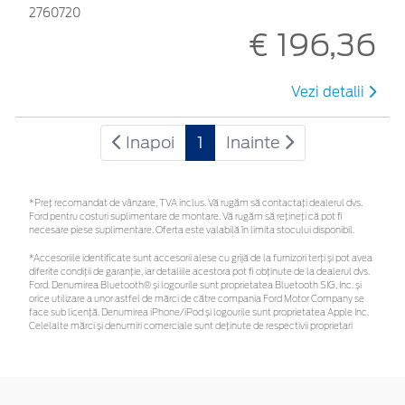
2760720
€ 196,36
Vezi detalii
Inapoi
1
Inainte
*Preţ recomandat de vânzare, TVA inclus. Vă rugăm să contactaţi dealerul dvs.
Ford pentru costuri suplimentare de montare. Vă rugăm să rețineți că pot fi
necesare piese suplimentare. Oferta este valabilă în limita stocului disponibil.
*Accesoriile identificate sunt accesorii alese cu grijă de la furnizori terți și pot avea
diferite condiții de garanție, iar detaliile acestora pot fi obținute de la dealerul dvs.
Ford. Denumirea Bluetooth® și logourile sunt proprietatea Bluetooth SIG, Inc. și
orice utilizare a unor astfel de mărci de către compania Ford Motor Company se
face sub licență. Denumirea iPhone/iPod și logourile sunt proprietatea Apple Inc.
Celelalte mărci și denumiri comerciale sunt deținute de respectivii proprietari