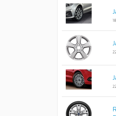
J
1
J
2
J
2
R