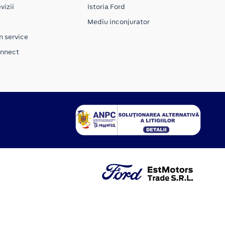
vizii
Istoria Ford
Mediu inconjurator
n service
onnect