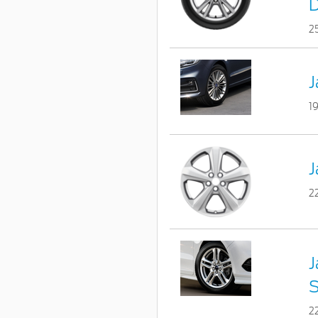
D
2
J
1
J
2
J
S
2