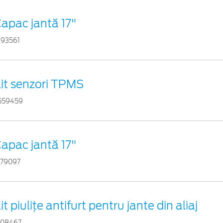
apac jantă 17"
893561
it senzori TPMS
559459
apac jantă 17"
179097
it piuliţe antifurt pentru jante din aliaj
108467