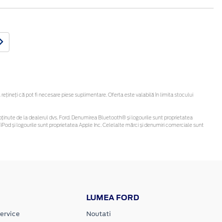
ineți că pot fi necesare piese suplimentare. Oferta este valabilă în limita stocului
 fi obținute de la dealerul dvs. Ford. Denumirea Bluetooth® și logourile sunt proprietatea
Pod și logourile sunt proprietatea Apple Inc. Celelalte mărci și denumiri comerciale sunt
LUMEA FORD
ervice
Noutati