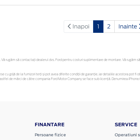
Inapoi
1
2
Inainte
Vă rugăm să contactaţi dealerul dvs. Ford pentru costuri suplimentare de montare. Vă rugăm să reț
se cu grijă de la furnizori terți și pot avea diferite condiții de garanție, iar detaliile acestora pot
unor astfel de mărci de către compania Ford Motor Company se face sub licență. Denumirea iPhone/i
FINANTARE
SERVICE
Persoane fizice
Operatiuni s