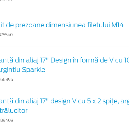
it de prezoane dimensiunea filetului M14
375540
antă din aliaj 17" Design în formă de V cu 10
rgintiu Sparkle
866895
antă din aliaj 17" design V cu 5 x 2 spiţe, ar
trălucitor
889409