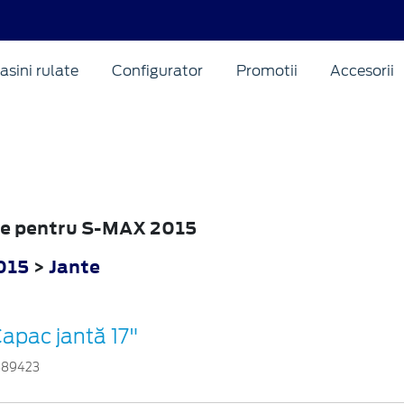
asini rulate
Configurator
Promotii
Accesorii
nte pentru S-MAX 2015
015
>
Jante
apac jantă 17"
889423