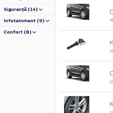
Siguranţă (14)
C
Infotainment (9)
1
Confort (8)
K
2
C
2
K
2