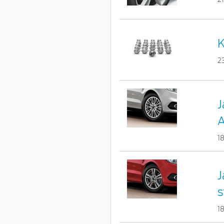
K
2
J
A
1
J
s
1