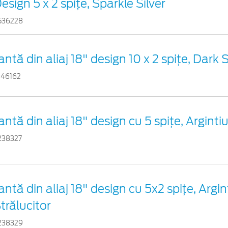
esign 5 x 2 spițe, Sparkle Silver
536228
antă din aliaj 18" design 10 x 2 spițe, Dark 
946162
antă din aliaj 18" design cu 5 spiţe, Arginti
238327
antă din aliaj 18" design cu 5x2 spiţe, Argin
trălucitor
238329