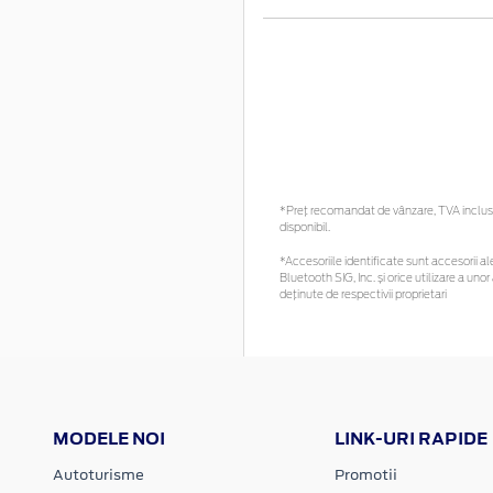
*Preţ recomandat de vânzare, TVA inclus. 
disponibil.
*Accesoriile identificate sunt accesorii ale
Bluetooth SIG, Inc. și orice utilizare a 
deținute de respectivii proprietari
MODELE NOI
LINK-URI RAPIDE
Autoturisme
Promotii