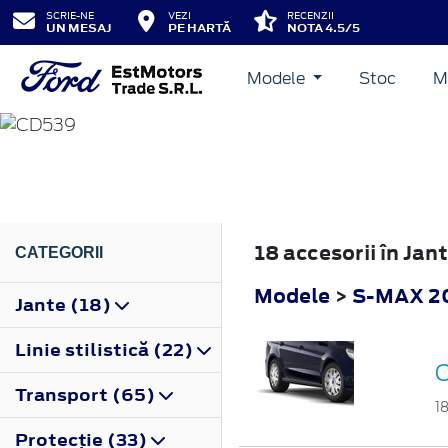
SCRIE-NE
VEZI
RECENZII
UN MESAJ
PE HARTĂ
NOTA 4.5/5
Modele
Stoc
M
S-MAX
2015
18 accesorii în Ja
CATEGORII
Modele
>
S-MAX 2
Jante (18)
Linie stilistică (22)
C
Transport (65)
1
Protecţie (33)