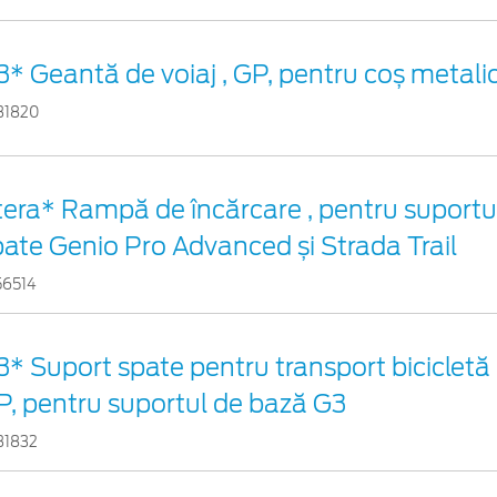
3* Geantă de voiaj , GP, pentru coș metali
31820
tera* Rampă de încărcare , pentru suportul
pate Genio Pro Advanced și Strada Trail
56514
* Suport spate pentru transport bicicletă , 
P, pentru suportul de bază G3
31832