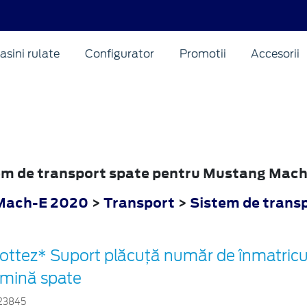
asini rulate
Configurator
Promotii
Accesorii
stem de transport spate pentru Mustang Mac
Mach-E 2020
>
Transport
>
Sistem de trans
ottez* Suport plăcuță număr de înmatricul
umină spate
23845