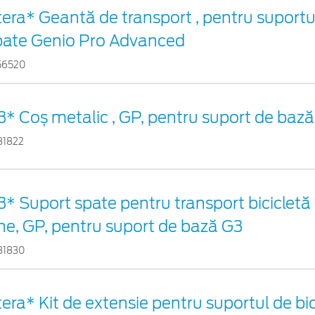
tera* Geantă de transport , pentru suportul
pate Genio Pro Advanced
56520
3* Coș metalic , GP, pentru suport de baz
31822
* Suport spate pentru transport bicicletă ,
ine, GP, pentru suport de bază G3
31830
era* Kit de extensie pentru suportul de bic