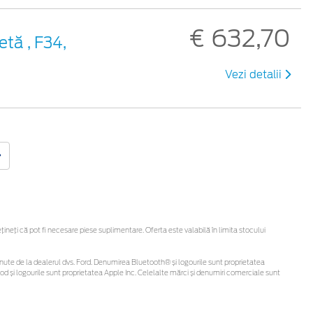
€ 632,70
etă , F34,
Vezi detalii
eți că pot fi necesare piese suplimentare. Oferta este valabilă în limita stocului
i obținute de la dealerul dvs. Ford. Denumirea Bluetooth® și logourile sunt proprietatea
d și logourile sunt proprietatea Apple Inc. Celelalte mărci și denumiri comerciale sunt