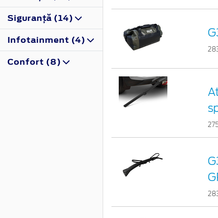
Siguranţă (14)
G
Infotainment (4)
28
Confort (8)
A
s
27
G3
G
28