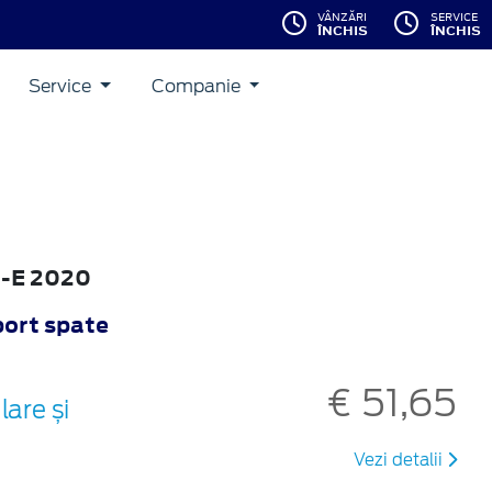
VÂNZĂRI
SERVICE
ÎNCHIS
ÎNCHIS
Service
Companie
h-E 2020
port spate
€ 51,65
are și
Vezi detalii