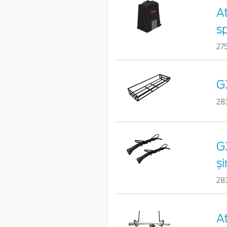
A
s
27
G
28
G3
ș
28
At