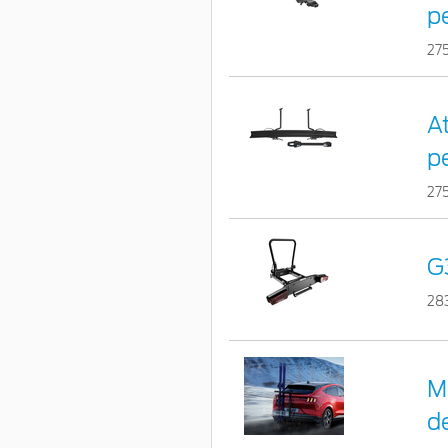
pe
27
At
p
27
G
28
M
d