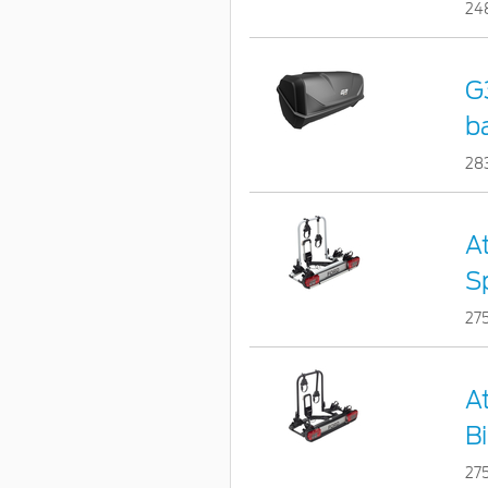
24
G
b
28
A
Sp
27
At
Bi
27