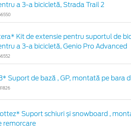
ntru a 3-a bicicletă, Strada Trail 2
56550
era* Kit de extensie pentru suportul de bic
entru a 3-a bicicletă, Genio Pro Advanced
56552
3* Suport de bază , GP, montată pe bara 
31826
ottez* Suport schiuri și snowboard , monta
e remorcare