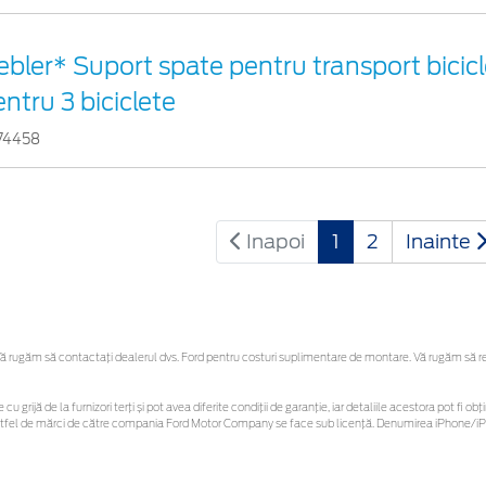
bler* Suport spate pentru transport bicicl
ntru 3 biciclete
74458
Inapoi
1
2
Inainte
 rugăm să contactaţi dealerul dvs. Ford pentru costuri suplimentare de montare. Vă rugăm să rețin
 cu grijă de la furnizori terți și pot avea diferite condiții de garanție, iar detaliile acestora pot f
or astfel de mărci de către compania Ford Motor Company se face sub licență. Denumirea iPhone/iPo