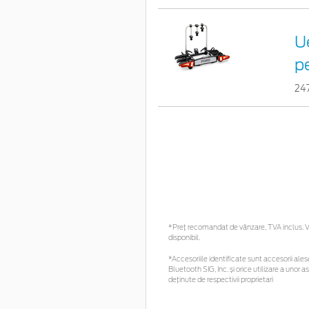
Ue
pe
24
*Preţ recomandat de vânzare, TVA inclus. Vă
disponibil.
*Accesoriile identificate sunt accesorii alese
Bluetooth SIG, Inc. și orice utilizare a un
deținute de respectivii proprietari