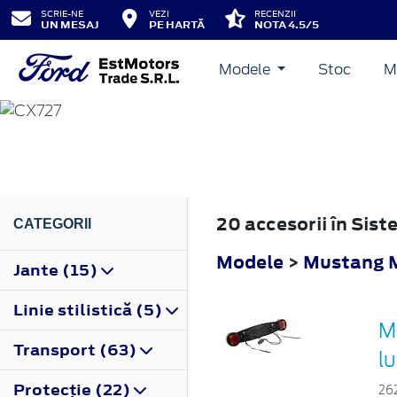
SCRIE-NE
VEZI
RECENZII
UN MESAJ
PE HARTĂ
NOTA 4.5/5
Modele
Stoc
M
MUSTANG MACH-E
2020
20 accesorii în Si
CATEGORII
Modele
>
Mustang 
Jante (15)
Linie stilistică (5)
M
Transport (63)
l
Protecţie (22)
26