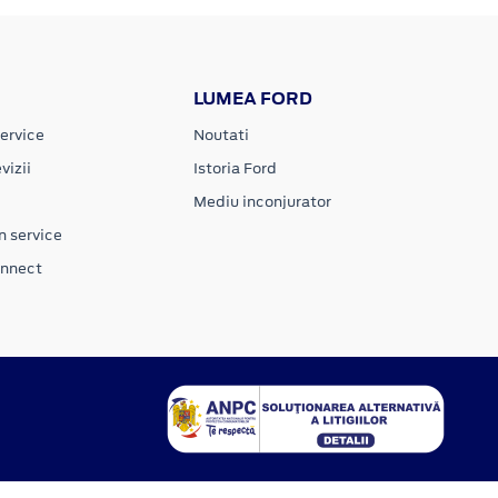
LUMEA FORD
ervice
Noutati
vizii
Istoria Ford
Mediu inconjurator
n service
onnect