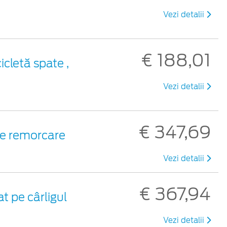
Vezi detalii
€ 188,01
icletă spate ,
Vezi detalii
€ 347,69
de remorcare
Vezi detalii
€ 367,94
t pe cârligul
Vezi detalii