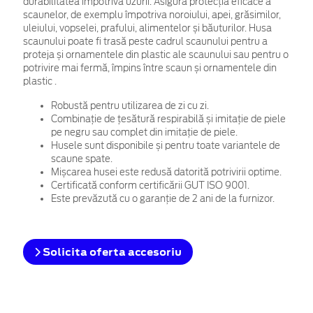
durabilitatea împotriva uzurii. Asigură protecția eficace a
scaunelor, de exemplu împotriva noroiului, apei, grăsimilor,
uleiului, vopselei, prafului, alimentelor și băuturilor.
Husa
scaunului poate fi trasă peste cadrul scaunului pentru a
proteja și ornamentele din plastic ale scaunului sau
p
entru o
potrivire mai fermă, împins între scaun și ornamentele din
plastic
.
Robustă pentru utilizarea de zi cu zi.
Combinație de țesătură respirabilă și imitație de piele
pe negru sau complet din imitație de piele.
Husele sunt disponibile și pentru toate variantele de
scaune spate.
Mișcarea husei este redusă datorită potrivirii optime.
Certificată conform certificării GUT ISO 9001.
Este prevăzută cu o garanție de 2 ani de la furnizor.
Solicita oferta accesoriu