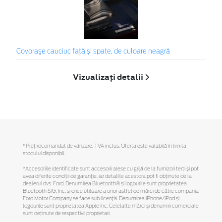
Covoraşe cauciuc față și spate, de culoare neagră
Vizualizați detalii
*Preţ recomandat de vânzare, TVA inclus. Oferta este valabilă în limita
stocului disponibil.
*Accesoriile identificate sunt accesorii alese cu grijă de la furnizori terți și pot
avea diferite condiții de garanție, iar detaliile acestora pot fi obținute de la
dealerul dvs. Ford. Denumirea Bluetooth® și logourile sunt proprietatea
Bluetooth SIG, Inc. și orice utilizare a unor astfel de mărci de către compania
Ford Motor Company se face sub licență. Denumirea iPhone/iPod și
logourile sunt proprietatea Apple Inc. Celelalte mărci și denumiri comerciale
sunt deținute de respectivii proprietari.