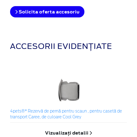
Solicita oferta accesoriu
ACCESORII EVIDENȚIATE
4pets®* Rezervă de pernă pentru scaun , pentru casetă de
transport Caree, de culoare Cool Grey
Vizualizați detalii