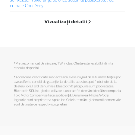
se fixează în siguranță pe orice scaun al pasagerului, de
culoare Cool Grey
Vizualizați detalii
*Preţ recomandat de vânzare, TVA inclus. Oferta este valabilă în limita
stocului disponibil.
*Accesoriile identificate sunt accesorii alese cu grijă de la furnizori terți și pot
avea diferite condiții de garanție, iar detaliile acestora pot fi obținute de la
dealerul dvs. Ford. Denumirea Bluetooth® și logourile sunt proprietatea
Bluetooth SIG, Inc. și orice utilizare a unor astfel de mărci de către compania
Ford Motor Company se face sub licență. Denumirea iPhone/iPod și
logourile sunt proprietatea Apple Inc. Celelalte mărci și denumiri comerciale
sunt deținute de respectivii proprietari.