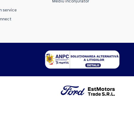
Mediu inconjurator
n service
onnect