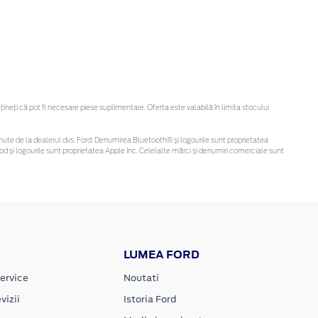
eți că pot fi necesare piese suplimentare. Oferta este valabilă în limita stocului
 obținute de la dealerul dvs. Ford. Denumirea Bluetooth® și logourile sunt proprietatea
d și logourile sunt proprietatea Apple Inc. Celelalte mărci și denumiri comerciale sunt
LUMEA FORD
ervice
Noutati
vizii
Istoria Ford