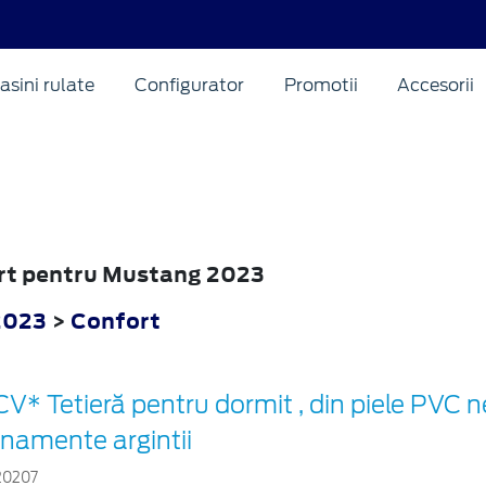
asini rulate
Configurator
Promotii
Accesorii
ort pentru Mustang 2023
2023
>
Confort
V* Tetieră pentru dormit , din piele PVC 
rnamente argintii
20207