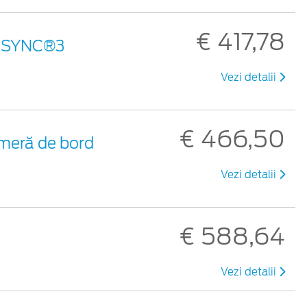
€ 417,78
an SYNC®3
Vezi detalii
€ 466,50
meră de bord
Vezi detalii
€ 588,64
Vezi detalii