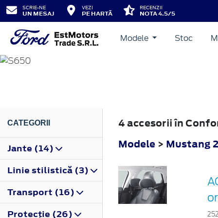
SCRIE-NE
VEZI
RECENZII
UN MESAJ
PE HARTĂ
NOTA 4.5/5
Modele
Stoc
M
MUSTANG
2023
4 accesorii în Conf
CATEGORII
Modele
>
Mustang 
Jante (14)
Linie stilistică (3)
AC
Transport (16)
o
Protecţie (26)
25