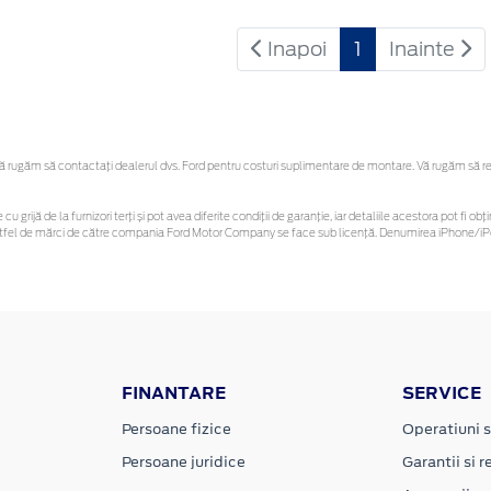
Inapoi
1
Inainte
rugăm să contactaţi dealerul dvs. Ford pentru costuri suplimentare de montare. Vă rugăm să rețin
cu grijă de la furnizori terți și pot avea diferite condiții de garanție, iar detaliile acestora pot fi
r astfel de mărci de către compania Ford Motor Company se face sub licență. Denumirea iPhone/iPo
FINANTARE
SERVICE
Persoane fizice
Operatiuni s
Persoane juridice
Garantii si re