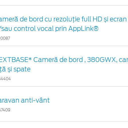
ameră de bord cu rezoluție full HD și ecr
/sau control vocal prin AppLink®
30087
EXTBASE* Cameră de bord , 380GWX, ca
ță și spate
34404
aravan anti-vânt
67409