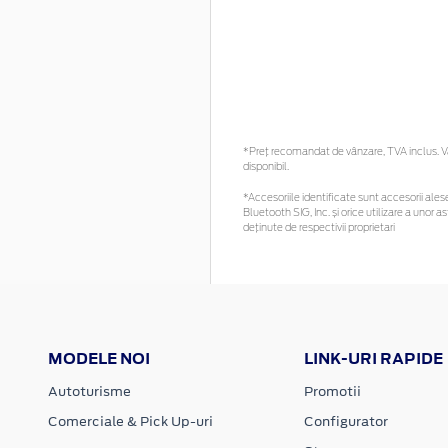
*Preţ recomandat de vânzare, TVA inclus. Vă 
disponibil.
*Accesoriile identificate sunt accesorii alese 
Bluetooth SIG, Inc. și orice utilizare a uno
deținute de respectivii proprietari
MODELE NOI
LINK-URI RAPIDE
Autoturisme
Promotii
Comerciale & Pick Up-uri
Configurator