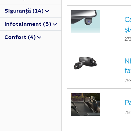
Siguranţă (14)
C
Infotainment (5)
și
Confort (4)
27
N
fa
25
P
25