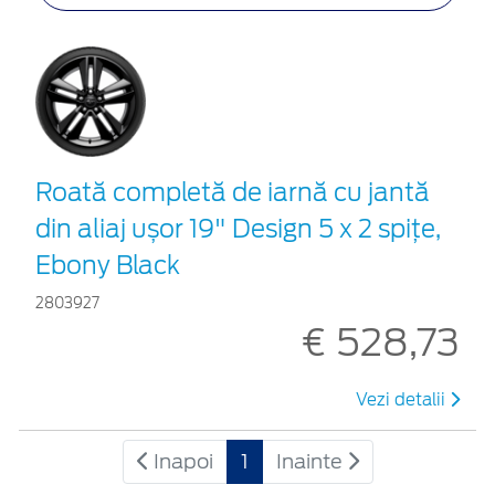
Roată completă de iarnă cu jantă
din aliaj ușor 19" Design 5 x 2 spițe,
Ebony Black
2803927
€ 528,73
Vezi detalii
Inapoi
1
Inainte