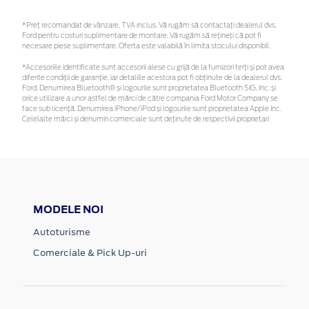
*Preţ recomandat de vânzare, TVA inclus. Vă rugăm să contactaţi dealerul dvs.
Ford pentru costuri suplimentare de montare. Vă rugăm să rețineți că pot fi
necesare piese suplimentare. Oferta este valabilă în limita stocului disponibil.
*Accesoriile identificate sunt accesorii alese cu grijă de la furnizori terți și pot avea
diferite condiții de garanție, iar detaliile acestora pot fi obținute de la dealerul dvs.
Ford. Denumirea Bluetooth® și logourile sunt proprietatea Bluetooth SIG, Inc. și
orice utilizare a unor astfel de mărci de către compania Ford Motor Company se
face sub licență. Denumirea iPhone/iPod și logourile sunt proprietatea Apple Inc.
Celelalte mărci și denumiri comerciale sunt deținute de respectivii proprietari
MODELE NOI
Autoturisme
Comerciale & Pick Up-uri