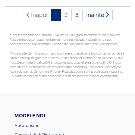
Inapoi
1
2
3
Inainte
*Preţ recomandat de vânzare, TVA inclus. Vă rugăm să contactaţi dealerul dvs.
Ford pentru costuri suplimentare de montare. Vă rugăm să rețineți că pot fi
necesare piese suplimentare. Oferta este valabilă în limita stocului disponibil.
*Accesoriile identificate sunt accesorii alese cu grijă de la furnizori terți și pot avea
diferite condiții de garanție, iar detaliile acestora pot fi obținute de la dealerul dvs.
Ford. Denumirea Bluetooth® și logourile sunt proprietatea Bluetooth SIG, Inc. și
orice utilizare a unor astfel de mărci de către compania Ford Motor Company se
face sub licență. Denumirea iPhone/iPod și logourile sunt proprietatea Apple Inc.
Celelalte mărci și denumiri comerciale sunt deținute de respectivii proprietari
MODELE NOI
Autoturisme
Comerciale & Pick Up-uri