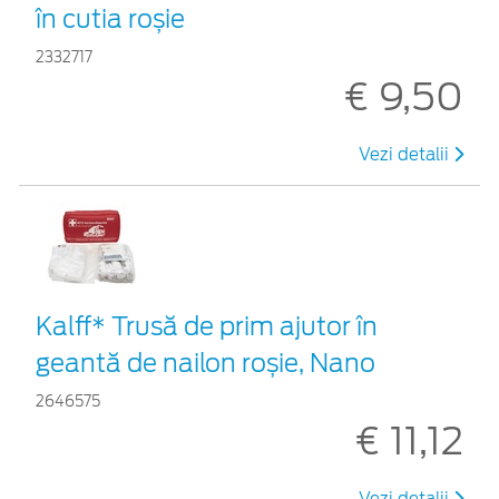
în cutia roșie
2332717
€ 9,50
Vezi detalii
Kalff* Trusă de prim ajutor în
geantă de nailon roșie, Nano
2646575
€ 11,12
Vezi detalii