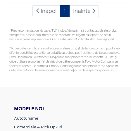
Inapoi
1
Inainte
*Preţ recomandat de vânzare, TVA inclus. Vă rugăm să contactaţi dealerul dvs.
Ford pentru costuri suplimentare de montare. Vă rugăm să rețineți că pot fi
necesare piese suplimentare. Oferta este valabilă în limita stocului disponibil.
*Accesoriile identificate sunt accesorii alese cu grijă de la furnizori terți și pot avea
diferite condiții de garanție, iar detaliile acestora pot fi obținute de la dealerul dvs.
Ford. Denumirea Bluetooth® și logourile sunt proprietatea Bluetooth SIG, Inc. și
orice utilizare a unor astfel de mărci de către compania Ford Motor Company se
face sub licență. Denumirea iPhone/iPod și logourile sunt proprietatea Apple Inc.
Celelalte mărci și denumiri comerciale sunt deținute de respectivii proprietari
MODELE NOI
Autoturisme
Comerciale & Pick Up-uri