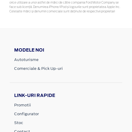
orice utilizare a unor astfel de mărci de către compania Ford Motor Company se
face sub licență. Denumirea iPhone/iPod și logourile sunt proprietatea Apple Inc.
Celelalte mărci și denumiri comerciale sunt deținute de respectivii proprietari
MODELE NOI
Autoturisme
Comerciale & Pick Up-uri
LINK-URI RAPIDE
Promotii
Configurator
Stoc
Contact