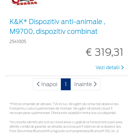
K&K* Dispozitiv anti-animale ,
M9700, dispozitiv combinat
2541005
€ 319,31
Vezi detalii
Inapoi
1
Inainte
*Preţ recomandat de vânzare, TVA inclus. Vă rugăm să contactaţi dealerul dvs.
Ford pentru costuri suplimentare de montare. Vă rugăm să rețineți că pot fi
necesare piese suplimentare. Oferta este valabilă în limita stocului disponibil.
*Accesoriile identificate sunt accesorii alese cu grijă de la furnizori terți și pot avea
diferite condiții de garanție, iar detaliile acestora pot fi obținute de la dealerul dvs.
Ford. Denumirea Bluetooth® și logourile sunt proprietatea Bluetooth SIG, Inc. și