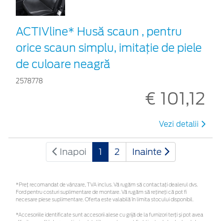
ACTIVline* Husă scaun , pentru
orice scaun simplu, imitație de piele
de culoare neagră
2578778
€ 101,12
Vezi detalii
Inapoi
1
2
Inainte
*Preţ recomandat de vânzare, TVA inclus. Vă rugăm să contactaţi dealerul dvs.
Ford pentru costuri suplimentare de montare. Vă rugăm să rețineți că pot fi
necesare piese suplimentare. Oferta este valabilă în limita stocului disponibil.
*Accesoriile identificate sunt accesorii alese cu grijă de la furnizori terți și pot avea