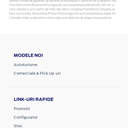
diferite condiții de garanție, iar detaliile acestora pot fi obținute de la dealerul dvs.
Ford. Denumirea Bluetooth® și logourile sunt proprietatea Bluetooth SIG, Inc. și
orice utilizare a unor astfel de mărci de către compania Ford Motor Company se
face sub licență. Denumirea iPhone/iPod și logourile sunt proprietatea Apple Inc.
Celelalte mărci și denumiri comerciale sunt deținute de respectivii proprietari
MODELE NOI
Autoturisme
Comerciale & Pick Up-uri
LINK-URI RAPIDE
Promotii
Configurator
Stoc