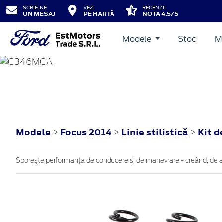
SCRIE-NE
VEZI
RECENZII
UN MESAJ
PE HARTĂ
NOTA 4.5/5
Modele
Stoc
M
FOCUS
2014
Modele
Focus 2014
Linie stilistică
Kit d
>
>
>
Sporeşte performanţa de conducere şi de manevrare - creând, de 