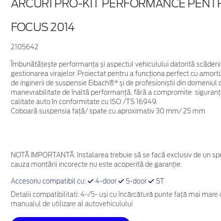
ARCURI PRO-KIT PERFORMANCE PENT
FOCUS 2014
2105642
Îmbunătățește performanța și aspectul vehiculului datorită scăderii 
gestionarea virajelor. Proiectat pentru a funcționa perfect cu amorti
de inginerii de suspensie Eibach®* și de profesioniștii din domeniul
manevrabilitate de înaltă performanță, fără a compromite siguranța 
calitate auto în conformitate cu ISO /TS 16949.
Coboară suspensia față/ spate cu aproximativ 30 mm/ 25 mm
NOTĂ IMPORTANTĂ:
Instalarea trebuie să se facă exclusiv de un spe
cauza montării incorecte nu este acoperită de garanţie.
Accesoriu compatibil cu:
4-door
5-door
ST
Detalii compatibilitati: 4-/5- uși cu încărcătură punte față mai mare
manualul de utilizare al autovehiculului