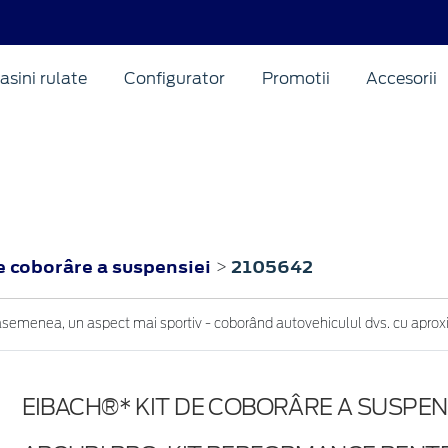
asini rulate
Configurator
Promotii
Accesorii
e coborâre a suspensiei
2105642
>
asemenea, un aspect mai sportiv - coborând autovehiculul dvs. cu apro
EIBACH®* KIT DE COBORÂRE A SUSPEN