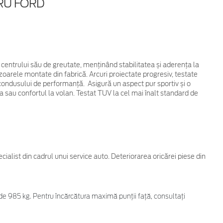
RU FORD
centrului său de greutate, menținând stabilitatea și aderența la
zoarele montate din fabrică. Arcuri proiectate progresiv, testate
 condusului de performanță. Asigură un aspect pur sportiv și o
sau confortul la volan. Testat TUV la cel mai înalt standard de
cialist din cadrul unui service auto. Deteriorarea oricărei piese din
 de 985 kg. Pentru încărcătura maximă punții față, consultați