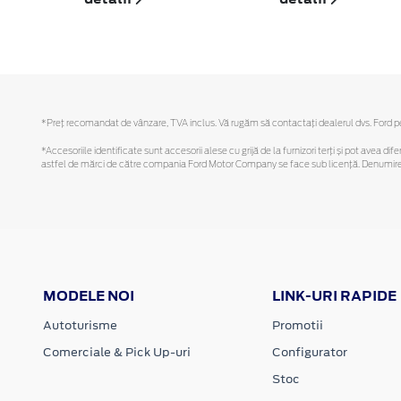
*Preţ recomandat de vânzare, TVA inclus. Vă rugăm să contactaţi dealerul dvs. Ford pent
*Accesoriile identificate sunt accesorii alese cu grijă de la furnizori terți și pot avea di
astfel de mărci de către compania Ford Motor Company se face sub licență. Denumirea iP
MODELE NOI
LINK-URI RAPIDE
Autoturisme
Promotii
Comerciale & Pick Up-uri
Configurator
Stoc