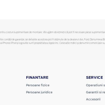
ru costuri suplimentare de montare. Vă rugăm să reţineţi că pot fi necesare piese suplimentare. O
ferite condiții de garanție, iar detaliile acestora pot fi obținute de la dealerul dvs. Ford. Denumirea 
hone/iPod și logourile sunt proprietatea Apple Inc. Celelalte mărci și denumiri comerciale sunt 
FINANTARE
SERVICE
Persoane fizice
Operatiuni s
Persoane juridice
Garantii si re
Accesorii