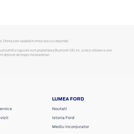
ferta este valabilă în limita stocului disponibil.
Bluetooth® și logourile sunt proprietatea Bluetooth SIG, Inc. și orice utilizare a unor
deținute de respectivii proprietari.
LUMEA FORD
ervice
Noutati
vizii
Istoria Ford
Mediu inconjurator