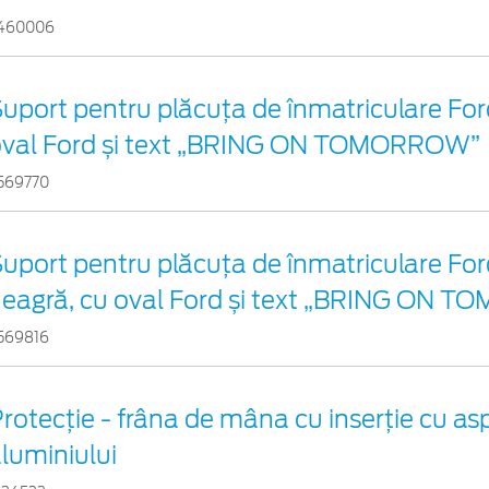
460006
uport pentru plăcuța de înmatriculare Ford
oval Ford și text „BRING ON TOMORROW”
569770
uport pentru plăcuța de înmatriculare For
eagră, cu oval Ford și text „BRING ON
569816
rotecţie - frâna de mâna cu inserţie cu as
luminiului