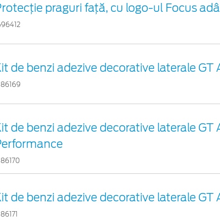
rotecţie praguri faţă, cu logo-ul Focus adâ
696412
it de benzi adezive decorative laterale GT 
386169
it de benzi adezive decorative laterale GT 
Performance
386170
it de benzi adezive decorative laterale GT 
386171