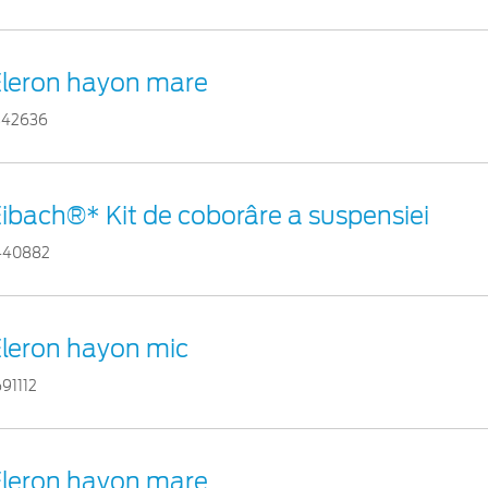
Eleron hayon mare
342636
ibach®* Kit de coborâre a suspensiei
440882
leron hayon mic
691112
Eleron hayon mare