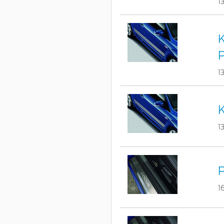
1
K
1
K
1
P
1