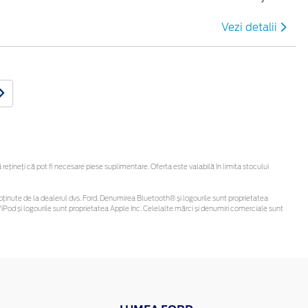
Vezi detalii
țineți că pot fi necesare piese suplimentare. Oferta este valabilă în limita stocului
 fi obținute de la dealerul dvs. Ford. Denumirea Bluetooth® și logourile sunt proprietatea
Pod și logourile sunt proprietatea Apple Inc. Celelalte mărci și denumiri comerciale sunt