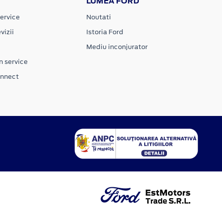
LUMEA FORD
ervice
Noutati
vizii
Istoria Ford
Mediu inconjurator
n service
onnect