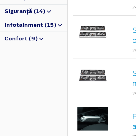
2
Siguranţă (14)
Infotainment (15)
S
Confort (9)
2
S
n
2
P
a