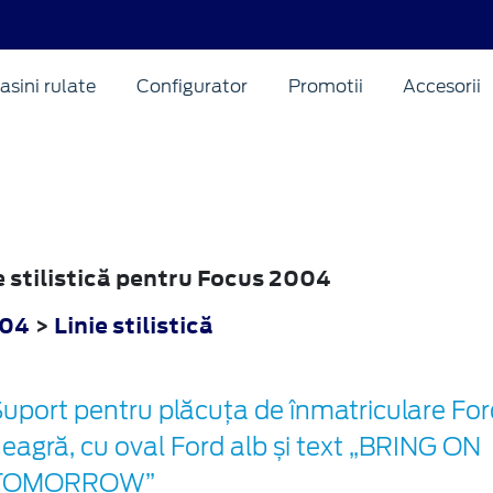
asini rulate
Configurator
Promotii
Accesorii
ie stilistică pentru Focus 2004
004
>
Linie stilistică
uport pentru plăcuța de înmatriculare For
eagră, cu oval Ford alb și text „BRING ON
TOMORROW”