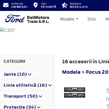
SCRIE-NE
VEZI
RECENZII
UN MESAJ
PE HARTĂ
NOTA 4.5/5
Modele
Stoc
M
FOCUS
2004
16 accesorii în Lin
CATEGORII
Modele
>
Focus 2
Jante (10)
Linie stilistică (16)
S
Transport (50)
n
Protecţie (34)