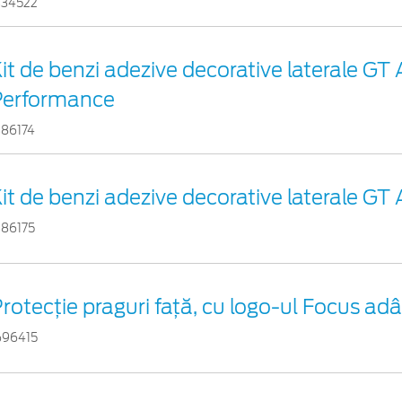
334522
it de benzi adezive decorative laterale GT 
Performance
386174
it de benzi adezive decorative laterale GT 
386175
rotecţie praguri faţă, cu logo-ul Focus adâ
696415