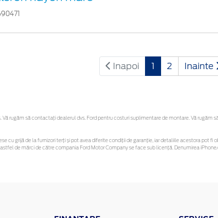
690471
Inapoi
1
2
Inainte
Vă rugăm să contactaţi dealerul dvs. Ford pentru costuri suplimentare de montare. Vă rugăm să re
se cu grijă de la furnizori terți și pot avea diferite condiții de garanție, iar detaliile acestora pot
unor astfel de mărci de către compania Ford Motor Company se face sub licență. Denumirea iPhone/i