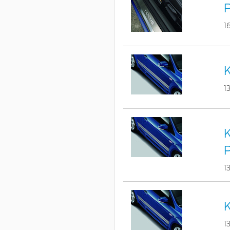
P
1
K
1
K
1
K
1