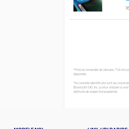
1
*Preţ recomandat de vânzare, TVA inclus. 
disponibil.
*Accesoriile identificate sunt accesorii ale
Bluetooth SIG, Inc. și orice utilizare a 
deținute de respectivii proprietari