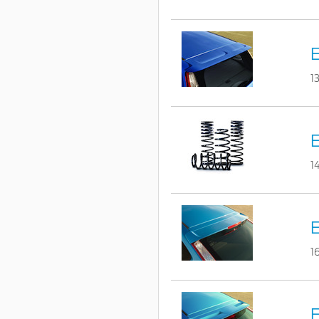
1
E
1
E
1