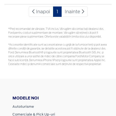
Inapoi
1
Inainte
*Preţ recomandat de vânzare, TVA inclus. Vă rugăm să contactaţi dealerul dvs.
Ford pentru costuri suplimentare de montare. Vă rugăm să rețineți că pot fi
necesare piese suplimentare. Oferta este valabilă în limita stocului disponibil.
*Accesoriile identificate sunt accesorii alese cu grijă de la furnizori terți și pot avea
diferite condiții de garanție, iar detaliile acestora pot fi obținute de la dealerul dvs.
Ford. Denumirea Bluetooth® și logourile sunt proprietatea Bluetooth SIG, Inc. și
orice utilizare a unor astfel de mărci de către compania Ford Motor Company se
face sub licență. Denumirea iPhone/iPod și logourile sunt proprietatea Apple Inc.
Celelalte mărci și denumiri comerciale sunt deținute de respectivii proprietari
MODELE NOI
Autoturisme
Comerciale & Pick Up-uri