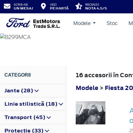
SCRIE-NE
VEZI
RECENZII
UN MESAJ
PE HARTĂ
NOTA 4.5/5
Modele
Stoc
M
FIESTA
2012
16 accesorii în Co
CATEGORII
Modele
>
Fiesta 2
Jante (28)
Linie stilistică (18)
A
Transport (45)
o
Protecţie (33)
2