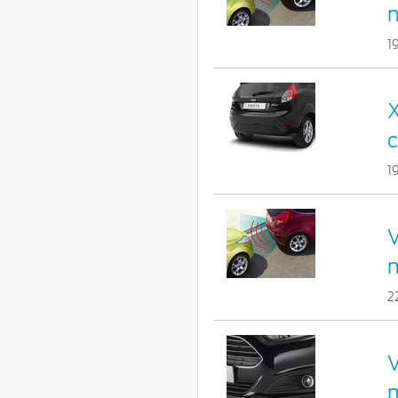
1
X
c
1
V
2
V