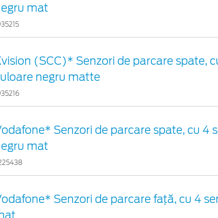
negru mat
935215
vision (SCC)* Senzori de parcare spate, c
uloare negru matte
935216
odafone* Senzori de parcare spate, cu 4 s
negru mat
225438
odafone* Senzori de parcare față, cu 4 sen
mat