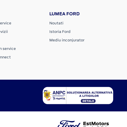
LUMEA FORD
ervice
Noutati
vizii
Istoria Ford
Mediu inconjurator
n service
onnect