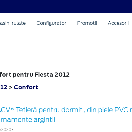
asini rulate
Configurator
Promotii
Accesorii
nfort pentru Fiesta 2012
012
>
Confort
CV* Tetieră pentru dormit , din piele PVC
rnamente argintii
520207