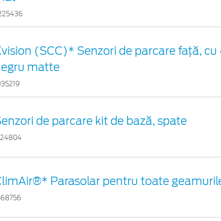
225436
vision (SCC)* Senzori de parcare faţă, cu 
negru matte
935219
enzori de parcare kit de bază, spate
724804
limAir®* Parasolar pentru toate geamuril
568756