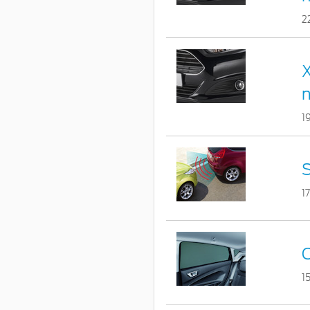
2
X
1
S
1
C
1