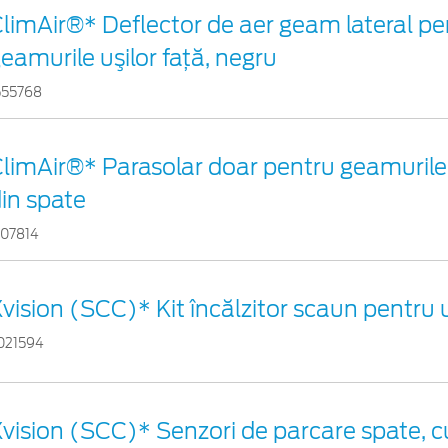
limAir®* Deflector de aer geam lateral pe
eamurile uşilor faţă, negru
555768
limAir®* Parasolar doar pentru geamurile
in spate
707814
vision (SCC)* Kit încălzitor scaun pentru
021594
vision (SCC)* Senzori de parcare spate, cu