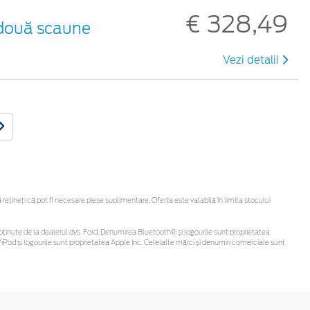
€ 328,49
 două scaune
Vezi detalii
țineți că pot fi necesare piese suplimentare. Oferta este valabilă în limita stocului
 fi obținute de la dealerul dvs. Ford. Denumirea Bluetooth® și logourile sunt proprietatea
Pod și logourile sunt proprietatea Apple Inc. Celelalte mărci și denumiri comerciale sunt