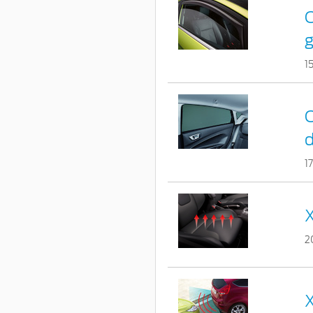
C
g
1
C
d
1
X
2
X