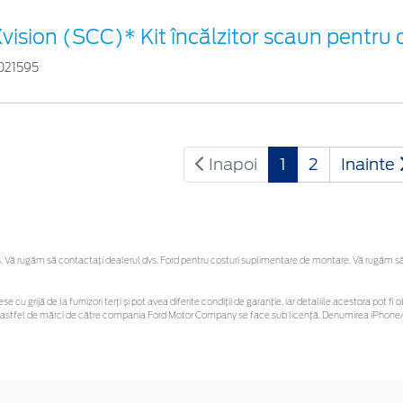
vision (SCC)* Kit încălzitor scaun pentru
021595
Inapoi
1
2
Inainte
Vă rugăm să contactaţi dealerul dvs. Ford pentru costuri suplimentare de montare. Vă rugăm să re
se cu grijă de la furnizori terți și pot avea diferite condiții de garanție, iar detaliile acestora pot
unor astfel de mărci de către compania Ford Motor Company se face sub licență. Denumirea iPhone/i