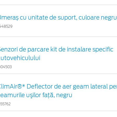
meraș cu unitate de suport, culoare negr
448529
enzori de parcare kit de instalare specific
utovehiculului
804503
limAir®* Deflector de aer geam lateral pe
eamurile uşilor faţă, negru
555762