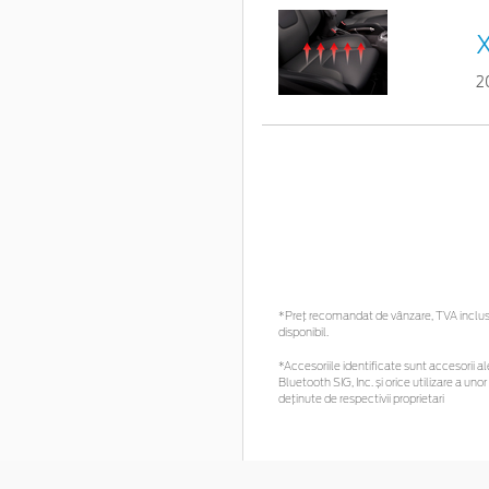
X
2
*Preţ recomandat de vânzare, TVA inclus. 
disponibil.
*Accesoriile identificate sunt accesorii ale
Bluetooth SIG, Inc. și orice utilizare a 
deținute de respectivii proprietari