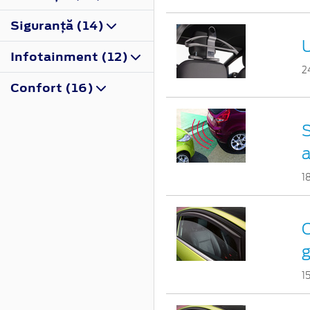
Siguranţă (14)
U
Infotainment (12)
2
Confort (16)
S
a
1
C
g
1