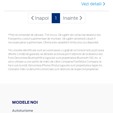
Vezi detalii
Inapoi
1
Inainte
*Preţ recomandat de vânzare, TVA inclus. Vă rugăm să contactaţi dealerul dvs.
Ford pentru costuri suplimentare de montare. Vă rugăm să rețineți că pot fi
necesare piese suplimentare. Oferta este valabilă în limita stocului disponibil.
*Accesoriile identificate sunt accesorii alese cu grijă de la furnizori terți și pot avea
diferite condiții de garanție, iar detaliile acestora pot fi obținute de la dealerul dvs.
Ford. Denumirea Bluetooth® și logourile sunt proprietatea Bluetooth SIG, Inc. și
orice utilizare a unor astfel de mărci de către compania Ford Motor Company se
face sub licență. Denumirea iPhone/iPod și logourile sunt proprietatea Apple Inc.
Celelalte mărci și denumiri comerciale sunt deținute de respectivii proprietari
MODELE NOI
Autoturisme