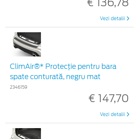
€ 136,78
Vezi detalii
ClimAir®* Protecţie pentru bara
spate conturată, negru mat
2346159
€ 147,70
Vezi detalii