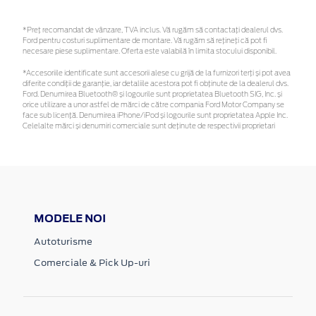
*Preţ recomandat de vânzare, TVA inclus. Vă rugăm să contactaţi dealerul dvs.
Ford pentru costuri suplimentare de montare. Vă rugăm să rețineți că pot fi
necesare piese suplimentare. Oferta este valabilă în limita stocului disponibil.
*Accesoriile identificate sunt accesorii alese cu grijă de la furnizori terți și pot avea
diferite condiții de garanție, iar detaliile acestora pot fi obținute de la dealerul dvs.
Ford. Denumirea Bluetooth® și logourile sunt proprietatea Bluetooth SIG, Inc. și
orice utilizare a unor astfel de mărci de către compania Ford Motor Company se
face sub licență. Denumirea iPhone/iPod și logourile sunt proprietatea Apple Inc.
Celelalte mărci și denumiri comerciale sunt deținute de respectivii proprietari
MODELE NOI
Autoturisme
Comerciale & Pick Up-uri