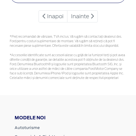
Inapoi
Inainte
*Preţ recomandat de vânzare, TVA inclus. Vă rugăm să contactaţi dealerul dvs.
Ford pentru costuri suplimentare de montare. Vă rugăm să rețineți că pot fi
necesare piese suplimentare. Oferta este valabilă în limita stocului disponibil.
*Accesoriile identificate sunt accesorii alese cu grijă de la furnizori terți și pot avea
diferite condiții de garanție, iar detaliile acestora pot fi obținute de la dealerul dvs.
Ford. Denumirea Bluetooth® și logourile sunt proprietatea Bluetooth SIG, Inc. și
orice utilizare a unor astfel de mărci de către compania Ford Motor Company se
face sub licență. Denumirea iPhone/iPod și logourile sunt proprietatea Apple Inc.
Celelalte mărci și denumiri comerciale sunt deținute de respectivii proprietari
MODELE NOI
Autoturisme