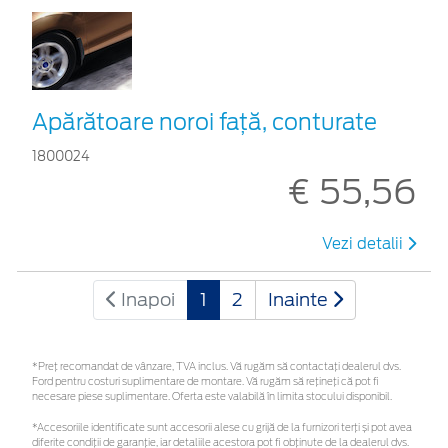
Apărătoare noroi faţă, conturate
1800024
€ 55,56
Vezi detalii
Inapoi
1
2
Inainte
*Preţ recomandat de vânzare, TVA inclus. Vă rugăm să contactaţi dealerul dvs.
Ford pentru costuri suplimentare de montare. Vă rugăm să rețineți că pot fi
necesare piese suplimentare. Oferta este valabilă în limita stocului disponibil.
*Accesoriile identificate sunt accesorii alese cu grijă de la furnizori terți și pot avea
diferite condiții de garanție, iar detaliile acestora pot fi obținute de la dealerul dvs.