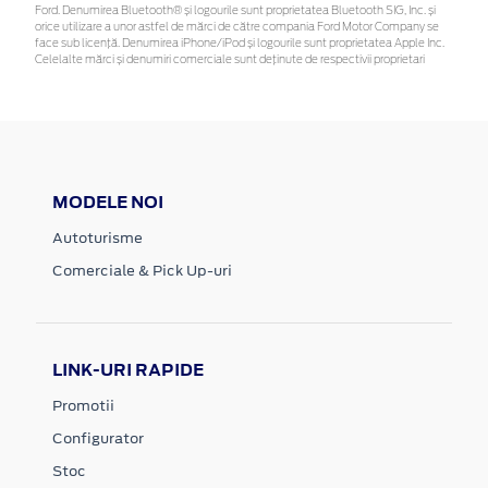
Ford. Denumirea Bluetooth® și logourile sunt proprietatea Bluetooth SIG, Inc. și
orice utilizare a unor astfel de mărci de către compania Ford Motor Company se
face sub licență. Denumirea iPhone/iPod și logourile sunt proprietatea Apple Inc.
Celelalte mărci și denumiri comerciale sunt deținute de respectivii proprietari
MODELE NOI
Autoturisme
Comerciale & Pick Up-uri
LINK-URI RAPIDE
Promotii
Configurator
Stoc