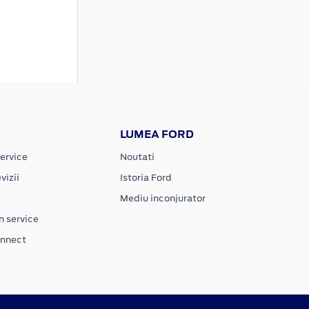
LUMEA FORD
ervice
Noutati
vizii
Istoria Ford
Mediu inconjurator
n service
onnect