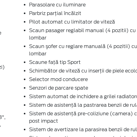
Parasolare cu iluminare
Parbriz parţial încălzit
Pilot automat cu limitator de viteză
Scaun pasager reglabil manual (4 pozitii) cu
e
lombar
Scaun şofer cu reglare manuală (4 pozitii) c
lombar
Scaune faţă tip Sport
zi)
Schimbător de viteză cu inserţii de piele ecol
Selector mod conducere
Senzori de parcare spate
Sistem automat de inchidere a grilei radiator
Sistem de asistenţă la pastrarea benzii de ru
Sistem de asistenţă pre-coliziune (camera) c
8",
post impact
,
Sistem de avertizare la parasirea benzii de r