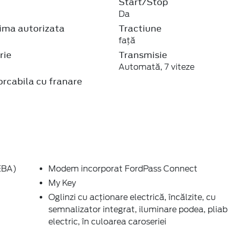
Start/Stop
Da
ma autorizata
Tractiune
faţă
rie
Transmisie
Automată, 7 viteze
rcabila cu franare
 EBA)
Modem incorporat FordPass Connect
My Key
Oglinzi cu acţionare electrică, încălzite, cu
semnalizator integrat, iluminare podea, pliab
electric, în culoarea caroseriei