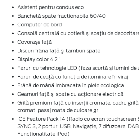
Asistent pentru condus eco
Banchetă spate fractionabila 60/40
Computer de bord
Consolă centrală cu cotieră şi spaţiu de depozitar
Covorașe față
Discuri frâna faţă şi tamburi spate
Display color 4.2"
Faruri cu tehnologie LED (faza scurtă şi lumini de 
Faruri de ceaţă cu funcţia de iluminare în viraj
Frână de mână imbracata în piele ecologica
Geamuri faţă şi spate cu acţionare electrică
Grilă premium faţă cu inserţii cromate, cadru grilă
cromat, pasaj roata de culoare gri
ICE Feature Pack 14 (Radio cu ecran touchscreen 
SYNC 3, 2 porturi USB, Navigaţie, 7 difuzoare, DAB
Functionalitate iPod)