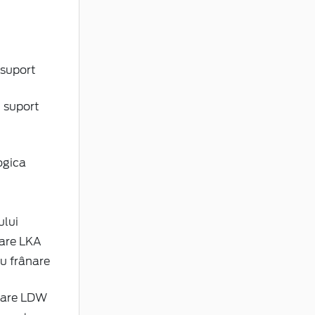
 suport
u suport
ogica
ului
lare LKA
u frânare
ulare LDW