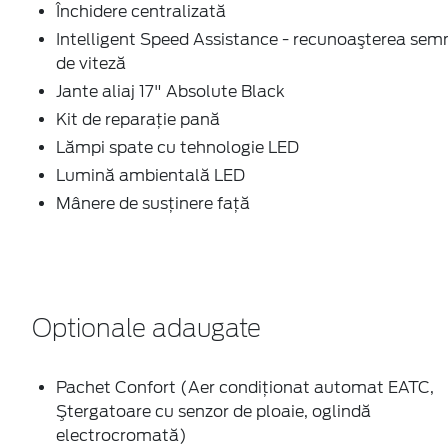
Închidere centralizată
Intelligent Speed Assistance - recunoaşterea sem
de viteză
Jante aliaj 17" Absolute Black
Kit de reparaţie pană
Lămpi spate cu tehnologie LED
Lumină ambientală LED
Mânere de susţinere faţă
Optionale adaugate
Pachet Confort (Aer condiţionat automat EATC,
Ştergatoare cu senzor de ploaie, oglindă
electrocromată)