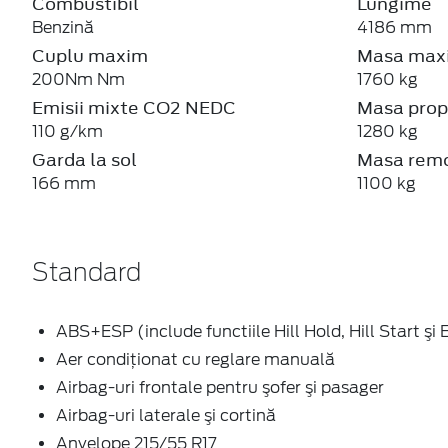
Combustibil
Lungime
Benzină
4186 mm
Cuplu maxim
Masa maxi
200Nm Nm
1760 kg
Emisii mixte CO2 NEDC
Masa prop
110 g/km
1280 kg
Garda la sol
Masa remo
166 mm
1100 kg
Standard
ABS+ESP (include functiile Hill Hold, Hill Start şi
Aer condiţionat cu reglare manuală
Airbag-uri frontale pentru şofer şi pasager
Airbag-uri laterale şi cortină
Anvelope 215/55 R17